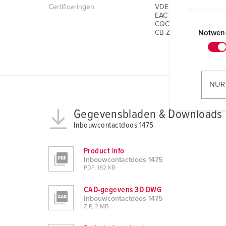
Certificeringen
VDE
Datenschu
EAC
E
CQC
i
Notwen
CB Zertifikat
n
w
i
l
NUR
l
i
Gegevensbladen & Downloads
g
Inbouwcontactdoos 1475
u
n
Product info
g
Inbouwcontactdoos 1475
s
PDF, 182 KB
a
CAD-gegevens 3D DWG
u
Inbouwcontactdoos 1475
s
ZIP, 2 MB
w