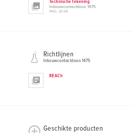
a
Technische tekening
Inbouwcontactdoos 1475
h
PNG, 36 KB
l
Richtlijnen
Inbouwcontactdoos 1475
REACh
Geschikte producten