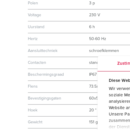
Polen
3 p
Voltage
230 V
Uurstand
6 h
Hertz
50-60 Hz
Aansluittechniek
schroefklemmen
Contacten
standaard
Zusti
Beschermingsgraad
IP67
Diese Web
Flens
73.5x64 mm
Wir verwen
soziale Me
Bevestigingsgaten
60x52 mm
analysier
Website an
Hoek
20 °
Unsere Par
zusammen, 
Gewicht
151 g
der Diens