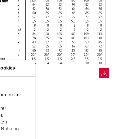
ookies
ionen für
rer
r.
aten
r Nutzung