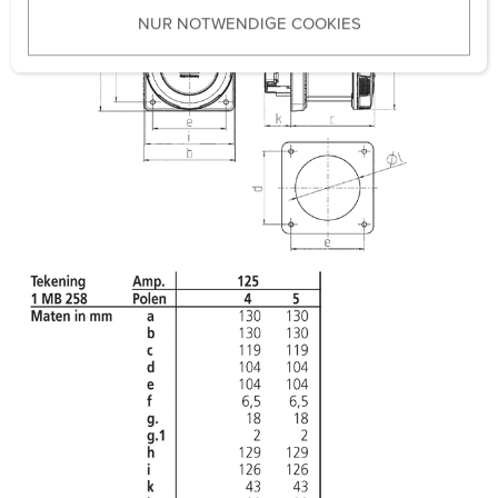
u
NUR NOTWENDIGE COOKIES
s
w
a
h
l