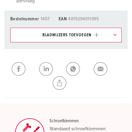
aanvraag
Bestelnummer
1457
EAN
4015394011095
BLADWIJZERS TOEVOEGEN
Onze producten kunt u in het gedeelte
verlanglijstje/winkelmand in verschillende lijsten beheren.
Mijn lijst
(0)
TOEVOEGEN
NIEUW LIJST MAKEN
Schroefklemmen
Standaard schroefklemmen