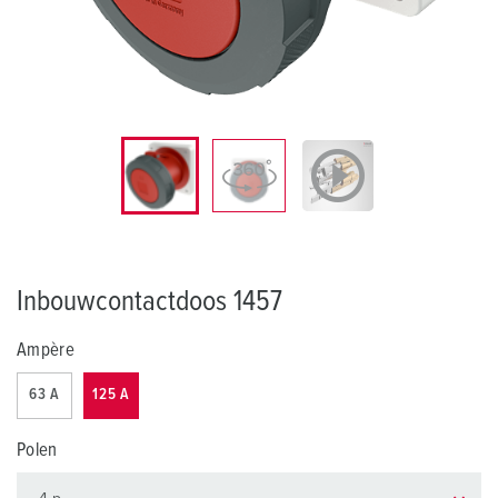
Inbouwcontactdoos 1457
Ampère
63 A
125 A
Polen