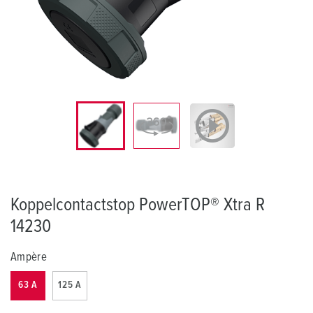
Koppelcontactstop PowerTOP® Xtra R
14230
Ampère
63 A
125 A