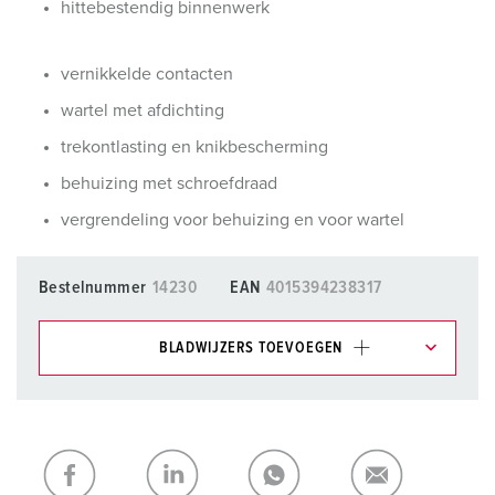
hittebestendig binnenwerk
vernikkelde contacten
wartel met afdichting
trekontlasting en knikbescherming
behuizing met schroefdraad
vergrendeling voor behuizing en voor wartel
Bestelnummer
14230
EAN
4015394238317
BLADWIJZERS TOEVOEGEN
Onze producten kunt u in het gedeelte
verlanglijstje/winkelmand in verschillende lijsten beheren.
Mijn lijst
(0)
TOEVOEGEN