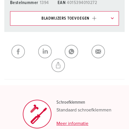
Bestelnummer
1394
EAN
4015394010272
BLADWIJZERS TOEVOEGEN
Onze producten kunt u in het gedeelte
verlanglijstje/winkelmand in verschillende lijsten beheren.
Mijn lijst
(0)
TOEVOEGEN
NIEUW LIJST MAKEN
Schroefklemmen
Standaard schroefklemmen
Meer informatie