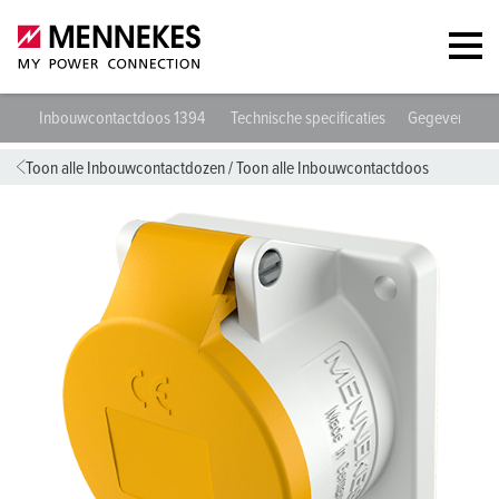
Inbouwcontactdoos 1394
Technische specificaties
Gegevensbla
Toon alle Inbouwcontactdozen
/
Toon alle Inbouwcontactdoos