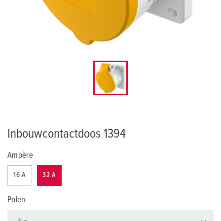
Inbouwcontactdoos 1394
Ampère
16 A
32 A
Polen