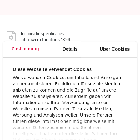
Technische specificaties
Inbouwcontactdoos 1394
Details
Über Cookies
Zustimmung
Ampère
32 A
Polen
3 p
Diese Webseite verwendet Cookies
Wir verwenden Cookies, um Inhalte und Anzeigen
Voltage
110 V
zu personalisieren, Funktionen für soziale Medien
anbieten zu können und die Zugriffe auf unsere
Uurstand
4 h
Website zu analysieren. Außerdem geben wir
Informationen zu Ihrer Verwendung unserer
Hertz
50-60 Hz
Website an unsere Partner für soziale Medien,
Werbung und Analysen weiter. Unsere Partner
Aansluittechniek
schroefklemmen
führen diese Informationen möglicherweise mit
weiteren Daten zusammen, die Sie ihnen
Contacten
standaard
bereitgestellt haben oder die sie im Rahmen Ihrer