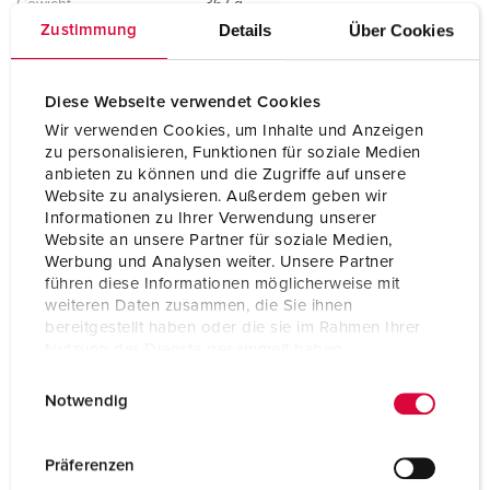
Gewicht
367 g
Details
Über Cookies
Zustimmung
Certificeringen
CB Zertifikat
VDE
EAC
Diese Webseite verwendet Cookies
Wir verwenden Cookies, um Inhalte und Anzeigen
zu personalisieren, Funktionen für soziale Medien
anbieten zu können und die Zugriffe auf unsere
Website zu analysieren. Außerdem geben wir
Informationen zu Ihrer Verwendung unserer
Website an unsere Partner für soziale Medien,
Werbung und Analysen weiter. Unsere Partner
führen diese Informationen möglicherweise mit
weiteren Daten zusammen, die Sie ihnen
bereitgestellt haben oder die sie im Rahmen Ihrer
Nutzung der Dienste gesammelt haben.
E
Datenschutzerklärung
Impressum
Notwendig
i
n
w
Präferenzen
i