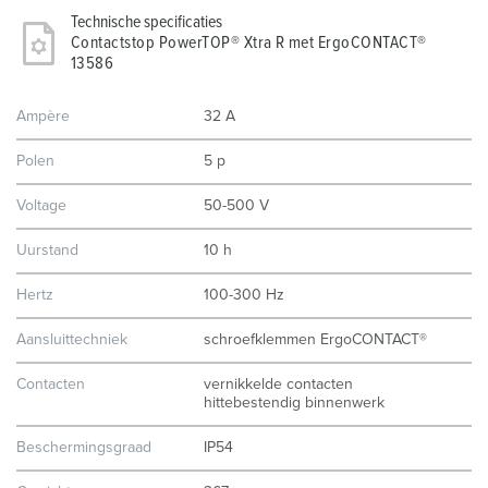
Technische specificaties
Contactstop PowerTOP® Xtra R met ErgoCONTACT®
13586
Ampère
32 A
Polen
5 p
Voltage
50-500 V
Uurstand
10 h
Hertz
100-300 Hz
Aansluittechniek
schroefklemmen ErgoCONTACT®
Contacten
vernikkelde contacten
hittebestendig binnenwerk
Beschermingsgraad
IP54