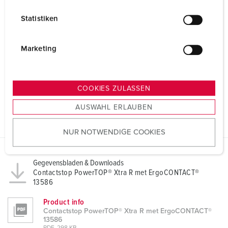
l
Statistiken
l
i
g
Marketing
u
n
g
COOKIES ZULASSEN
s
AUSWAHL ERLAUBEN
a
u
NUR NOTWENDIGE COOKIES
s
w
a
Gegevensbladen & Downloads
h
Contactstop PowerTOP® Xtra R met ErgoCONTACT®
l
13586
Product info
Contactstop PowerTOP® Xtra R met ErgoCONTACT®
13586