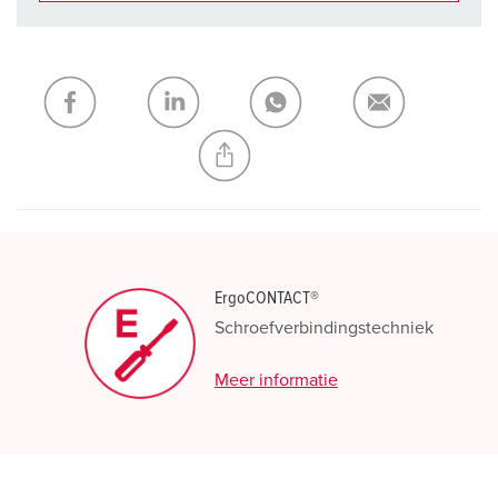
Onze producten kunt u in het gedeelte
verlanglijstje/winkelmand in verschillende lijsten beheren.
Mijn lijst
(0)
TOEVOEGEN
NIEUW LIJST MAKEN
ErgoCONTACT®
Schroefverbindingstechniek
Meer informatie