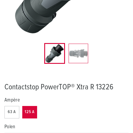
Contactstop PowerTOP® Xtra R 13226
Ampère
63 A
125 A
Polen