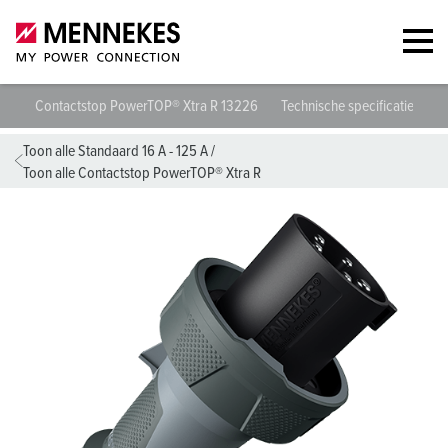
Contactstop PowerTOP® Xtra R 13226
Technische specificaties
G
Toon alle Standaard 16 A - 125 A
/
Toon alle Contactstop PowerTOP® Xtra R