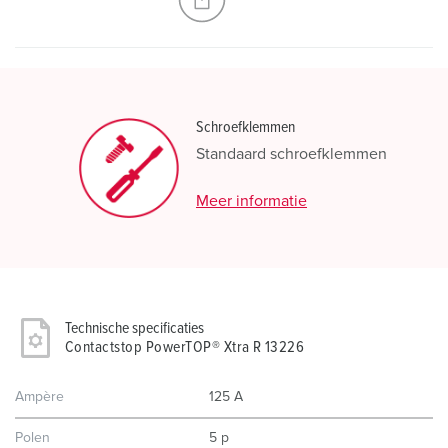
Schroefklemmen
Standaard schroefklemmen
Meer informatie
Technische specificaties
Contactstop PowerTOP® Xtra R 13226
Ampère
125 A
Polen
5 p