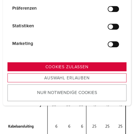
n
w
Präferenzen
i
l
Statistiken
l
i
g
Marketing
u
n
g
COOKIES ZULASSEN
s
AUSWAHL ERLAUBEN
a
u
NUR NOTWENDIGE COOKIES
s
w
a
h
l