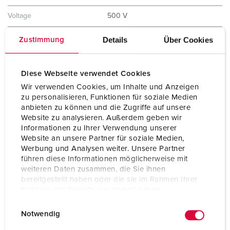
Voltage
500 V
Uurstand
7 h
Details
Über Cookies
Zustimmung
Hertz
50-60 Hz
Diese Webseite verwendet Cookies
Aansluittechniek
schroefklemmen
Wir verwenden Cookies, um Inhalte und Anzeigen
zu personalisieren, Funktionen für soziale Medien
Contacten
hittebestendig binnenwerk
anbieten zu können und die Zugriffe auf unsere
vernikkelde contacten
Website zu analysieren. Außerdem geben wir
Informationen zu Ihrer Verwendung unserer
Beschermingsgraad
IP67
Website an unsere Partner für soziale Medien,
Werbung und Analysen weiter. Unsere Partner
Gewicht
1400 g
führen diese Informationen möglicherweise mit
weiteren Daten zusammen, die Sie ihnen
Certificeringen
CB Zertifikat
bereitgestellt haben oder die sie im Rahmen Ihrer
VDE
EAC
Nutzung der Dienste gesammelt haben.
E
Datenschutzerklärung
Impressum
Notwendig
i