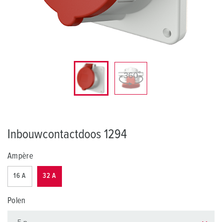
Inbouwcontactdoos 1294
Ampère
16 A
32 A
Polen