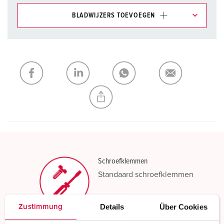
BLADWIJZERS TOEVOEGEN
Onze producten kunt u in het gedeelte
verlanglijstje/winkelmand in verschillende lijsten beheren.
Mijn lijst
(0)
TOEVOEGEN
NIEUW LIJST MAKEN
Schroefklemmen
Standaard schroefklemmen
Meer informatie
Details
Über Cookies
Zustimmung