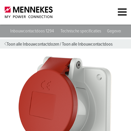
Inbouwcontactdoos 1294
Technische specificaties
Gegevensbla
Toon alle Inbouwcontactdozen
/
Toon alle Inbouwcontactdoos