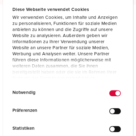
Diese Webseite verwendet Cookies
Wir verwenden Cookies, um Inhalte und Anzeigen
Technische specificaties
zu personalisieren, Funktionen für soziale Medien
Inbouwcontactdoos 1294
anbieten zu können und die Zugriffe auf unsere
Website zu analysieren. Außerdem geben wir
Informationen zu Ihrer Verwendung unserer
Ampère
32 A
Website an unsere Partner für soziale Medien,
Werbung und Analysen weiter. Unsere Partner
Polen
5 p
führen diese Informationen möglicherweise mit
weiteren Daten zusammen, die Sie ihnen
Voltage
400 V
bereitgestellt haben oder die sie im Rahmen Ihrer
Nutzung der Dienste gesammelt haben.
Uurstand
6 h
E
Datenschutzerklärung
Impressum
Notwendig
Hertz
50-60 Hz
i
n
Aansluittechniek
schroefklemmen
w
Präferenzen
i
Contacten
standaard
l
Statistiken
l
Beschermingsgraad
IP44