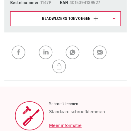
Bestelnummer
1147P
EAN
4015394189527
BLADWIJZERS TOEVOEGEN
Onze producten kunt u in het gedeelte
verlanglijstje/winkelmand in verschillende lijsten beheren.
Mijn lijst
(0)
TOEVOEGEN
NIEUW LIJST MAKEN
Schroefklemmen
Standaard schroefklemmen
Meer informatie