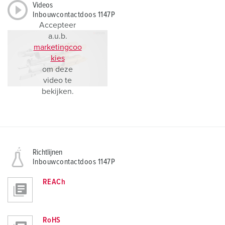
Videos
Inbouwcontactdoos 1147P
Accepteer
a.u.b.
marketingcoo
kies
om deze
video te
bekijken.
Richtlijnen
Inbouwcontactdoos 1147P
REACh
RoHS