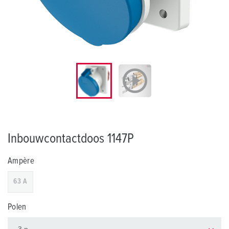
Inbouwcontactdoos 1147P
Ampère
63 A
Polen