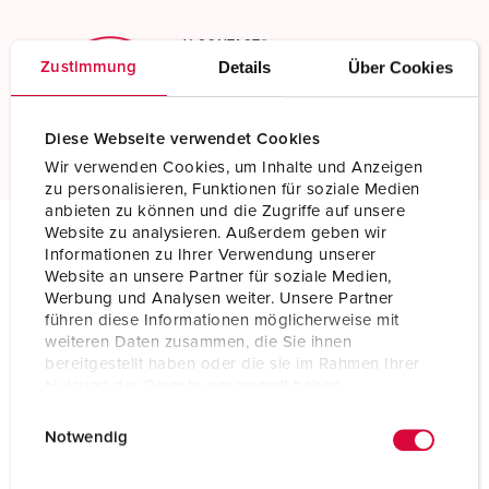
X-CONTACT®
Details
Über Cookies
Zustimmung
Innovatieve contactbustechnologie
Meer informatie
Diese Webseite verwendet Cookies
Wir verwenden Cookies, um Inhalte und Anzeigen
zu personalisieren, Funktionen für soziale Medien
anbieten zu können und die Zugriffe auf unsere
Website zu analysieren. Außerdem geben wir
Informationen zu Ihrer Verwendung unserer
Technische specificaties
Website an unsere Partner für soziale Medien,
Inbouwcontactdoos 1147P
Werbung und Analysen weiter. Unsere Partner
führen diese Informationen möglicherweise mit
Ampère
63 A
weiteren Daten zusammen, die Sie ihnen
bereitgestellt haben oder die sie im Rahmen Ihrer
Polen
3 p
Nutzung der Dienste gesammelt haben.
E
Datenschutzerklärung
Impressum
Voltage
230 V
Notwendig
i
n
Uurstand
6 h