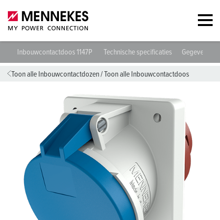
Inbouwcontactdoos 1147P
Technische specificaties
Gegevensbla
Toon alle Inbouwcontactdozen
/
Toon alle Inbouwcontactdoos