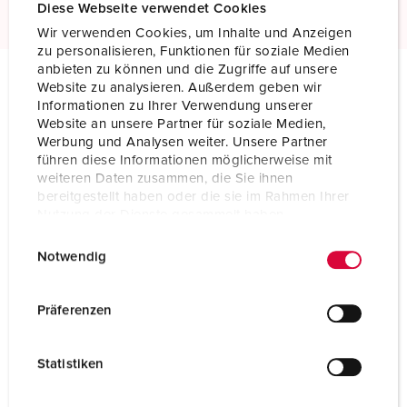
Diese Webseite verwendet Cookies
Wir verwenden Cookies, um Inhalte und Anzeigen
zu personalisieren, Funktionen für soziale Medien
anbieten zu können und die Zugriffe auf unsere
Website zu analysieren. Außerdem geben wir
Technische specificaties
Informationen zu Ihrer Verwendung unserer
SCHUKO® inbouwcontactdoos 11332F
Website an unsere Partner für soziale Medien,
Werbung und Analysen weiter. Unsere Partner
führen diese Informationen möglicherweise mit
Ampère
16 A
weiteren Daten zusammen, die Sie ihnen
bereitgestellt haben oder die sie im Rahmen Ihrer
Polen
2 p+PE
Nutzung der Dienste gesammelt haben.
Voltage
230 V
E
Datenschutzerklärung
Impressum
Notwendig
i
Aansluittechniek
schroefklemmen
n
w
Präferenzen
Contacten
standaard
i
l
Beschermingsgraad
IP54
Statistiken
l
Kinderbeveiliging
Nee
i