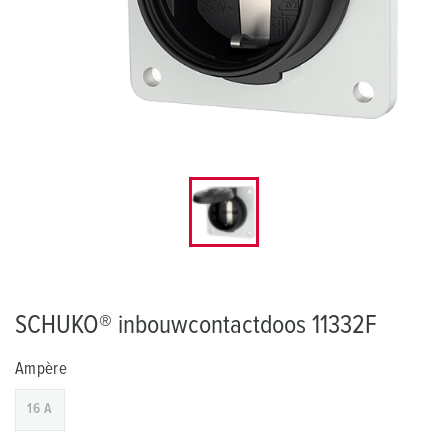
SCHUKO® inbouwcontactdoos 11332F
Ampère
16 A