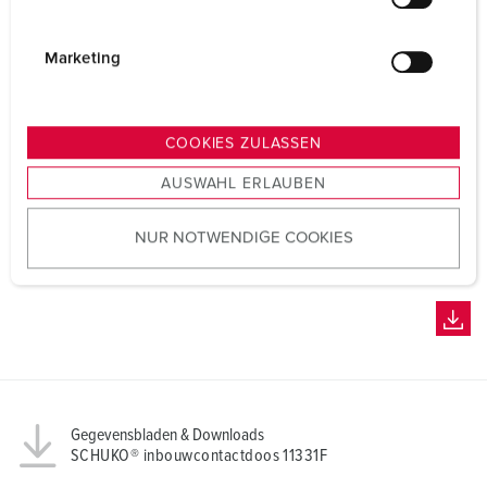
l
i
g
Marketing
u
n
g
COOKIES ZULASSEN
s
AUSWAHL ERLAUBEN
a
u
NUR NOTWENDIGE COOKIES
s
w
a
h
l
Gegevensbladen & Downloads
SCHUKO® inbouwcontactdoos 11331F