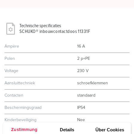
Technische specificaties
SCHUKO® inbouwcontactdoos 11331F
Ampère
16 A
Polen
2 p+PE
Voltage
230 V
Aansluittechniek
schroefklemmen
Contacten
standaard
Beschermingsgraad
IP54
Kinderbeveiliging
Nee
Details
Über Cookies
Zustimmung
Behuizing materiaal
Kunststof