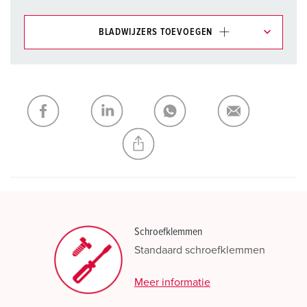
BLADWIJZERS TOEVOEGEN
Onze producten kunt u in het gedeelte
verlanglijstje/winkelmand in verschillende lijsten beheren.
Mijn lijst
(0)
TOEVOEGEN
NIEUW LIJST MAKEN
Schroefklemmen
Standaard schroefklemmen
Meer informatie