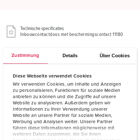
Technische specificaties
Inbouwcontactdoos met beschermingscontact 11180
Ampère
16 A
Details
Über Cookies
Zustimmung
Polen
2 p+PE
Voltage
230 V
Diese Webseite verwendet Cookies
Wir verwenden Cookies, um Inhalte und Anzeigen
Aansluittechniek
schroefklemmen
zu personalisieren, Funktionen für soziale Medien
anbieten zu können und die Zugriffe auf unsere
Contacten
standaard
Website zu analysieren. Außerdem geben wir
Informationen zu Ihrer Verwendung unserer
Beschermingsgraad
IP44
Website an unsere Partner für soziale Medien,
Werbung und Analysen weiter. Unsere Partner
Kinderbeveiliging
Ja
führen diese Informationen möglicherweise mit
weiteren Daten zusammen, die Sie ihnen
Behuizing materiaal
Kunststof