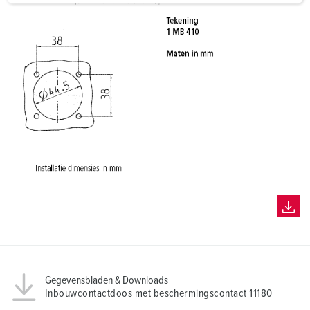
a
h
l
Gegevensbladen & Downloads
Inbouwcontactdoos met beschermingscontact 11180