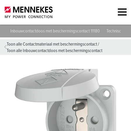
Inbouwcontactdoos met beschermingscontact 11180
Technische spe
Toon alle Contactmateriaal met beschermingscontact
/
Toon alle Inbouwcontactdoos met beschermingscontact