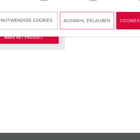
binnenwerk
cten
X-CONTACT®
 NOTWENDIGE COOKIES
AUSWAHL ERLAUBEN
COOKIES
NAAR HET PRODUCT