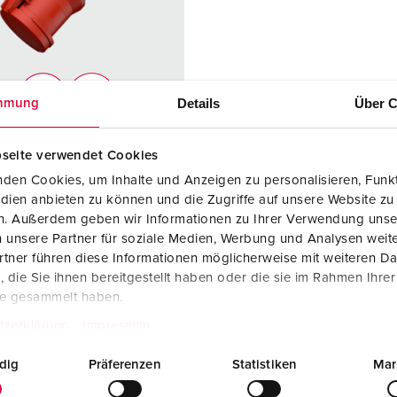
SCHUKO® en contactmateriaal met beschermingscontact
B
Data-/netwerktechniek
V
Producten met uitgebreide uitvoeringen en aanvullende prod
C
Details
Über C
mmung
Overige producten en toebehoren
T
elnummer 14112
seite verwendet Cookies
E
ermingsgra
IP54
den Cookies, um Inhalte und Anzeigen zu personalisieren, Funkt
dien anbieten zu können und die Zugriffe auf unsere Website zu
en. Außerdem geben wir Informationen zu Ihrer Verwendung unse
re
63 A
 unsere Partner für soziale Medien, Werbung und Analysen weite
tner führen diese Informationen möglicherweise mit weiteren D
5 p
die Sie ihnen bereitgestellt haben oder die sie im Rahmen Ihre
te gesammelt haben.
ge
400 V
tzerklärung
Impressum
uittechniek
schroefklemm
en
dig
Präferenzen
Statistiken
Mar
cten
hittebestendig