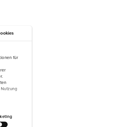
randweer en rampenhulpverlening
oor containers
ucten
ampings
ookies
M volgens de norm voor defensiematerieel
venementtechniek
ionen für
rer
r.
aten
r Nutzung
keting