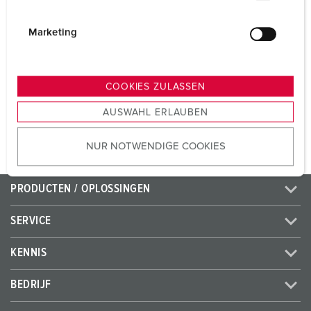
Voltage
400 V
i
Aansluittechniek
schroefklemmen
g
Marketing
u
Contacten
standaard
n
g
COOKIES ZULASSEN
s
NAAR HET PRODUCT
AUSWAHL ERLAUBEN
a
u
NUR NOTWENDIGE COOKIES
s
w
a
PRODUCTEN / OPLOSSINGEN
h
l
SERVICE
KENNIS
BEDRIJF