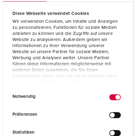
Diese Webseite verwendet Cookies
Wir verwenden Cookies, um Inhalte und Anzeigen
zu personalisieren, Funktionen für soziale Medien
anbieten zu können und die Zugriffe auf unsere
Website zu analysieren. Außerdem geben wir
Informationen zu Ihrer Verwendung unserer
Website an unsere Partner für soziale Medien,
Werbung und Analysen weiter. Unsere Partner
führen diese Informationen möglicherweise mit
weiteren Daten zusammen, die Sie ihnen
bereitgestellt haben oder die sie im Rahmen Ihrer
Nutzung der Dienste gesammelt haben.
E
Datenschutzerklärung
Impressum
Bestelnummer 361
Notwendig
i
Beschermingsgraad
IP67
n
w
Ampère
63 A
Präferenzen
i
Polen
5 p
l
Statistiken
l