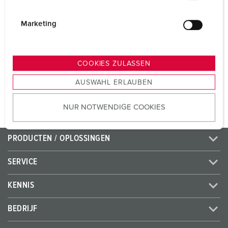
Voltage
400 V
i
Aansluittechniek
schroefklemmen
g
Marketing
u
Contacten
standaard
n
g
COOKIES ZULASSEN
s
NAAR HET PRODUCT
AUSWAHL ERLAUBEN
a
u
NUR NOTWENDIGE COOKIES
s
w
a
PRODUCTEN / OPLOSSINGEN
h
l
SERVICE
KENNIS
BEDRIJF