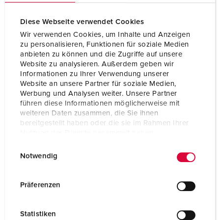
Diese Webseite verwendet Cookies
Wir verwenden Cookies, um Inhalte und Anzeigen
zu personalisieren, Funktionen für soziale Medien
anbieten zu können und die Zugriffe auf unsere
Website zu analysieren. Außerdem geben wir
Informationen zu Ihrer Verwendung unserer
Website an unsere Partner für soziale Medien,
Werbung und Analysen weiter. Unsere Partner
führen diese Informationen möglicherweise mit
weiteren Daten zusammen, die Sie ihnen
bereitgestellt haben oder die sie im Rahmen Ihrer
Nutzung der Dienste gesammelt haben.
E
Datenschutzerklärung
Impressum
Bestelnummer 804
Notwendig
i
Beschermingsgraad
IP44
n
w
Ampère
32 A
Präferenzen
i
Polen
5 p
l
Statistiken
l