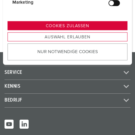
SCHUKO®
2
g
Marketing
u
n
NAAR HET PRODUCT
g
COOKIES ZULASSEN
s
AUSWAHL ERLAUBEN
a
u
NUR NOTWENDIGE COOKIES
s
PRODUCTEN / OPLOSSINGEN
w
a
SERVICE
h
l
KENNIS
BEDRIJF