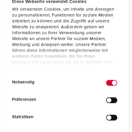
Diese Webseite verwendet Cookies
Wir verwenden Cookies, um Inhalte und Anzeigen
zu personalisieren, Funktionen für soziale Medien
anbieten zu können und die Zugriffe auf unsere
Website zu analysieren. Außerdem geben wir
Informationen zu Ihrer Verwendung unserer
Website an unsere Partner für soziale Medien,
Werbung und Analysen weiter. Unsere Partner
führen diese Informationen möglicherweise mit
weiteren Daten zusammen, die Sie ihnen
bereitgestellt haben oder die sie im Rahmen Ihrer
Nutzung der Dienste gesammelt haben.
E
Datenschutzerklärung
Impressum
Notwendig
i
Bestelnummer 920011
n
w
Behuizing materiaal
Kunststof
Präferenzen
i
Beschermingsgraad
IP44
l
Statistiken
l
CEE 32 A, 5 p, 400 V
1
i