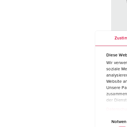
Contactdooscombinaties
Tunnels en stations
SCHUKO®
Locaties
X-CONTACT®
Industriële toepassingen
Veiligheidsspanning
Beurzen en evenementen
Zusti
Werven en havens
Best
Mijnbouw
Diese Web
Behui
mater
Wir verwen
soziale Me
Besch
analysier
ad
Website an
Unsere Par
SCHU
zusammen, 
der Diens
Datac
Datenschu
E
i
Notwen