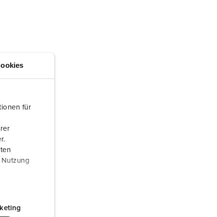
randweer en rampenhulpverlening
oor containers
ucten
ampings
ookies
M volgens de norm voor defensiematerieel
venementtechniek
ionen für
rer
r.
aten
r Nutzung
keting