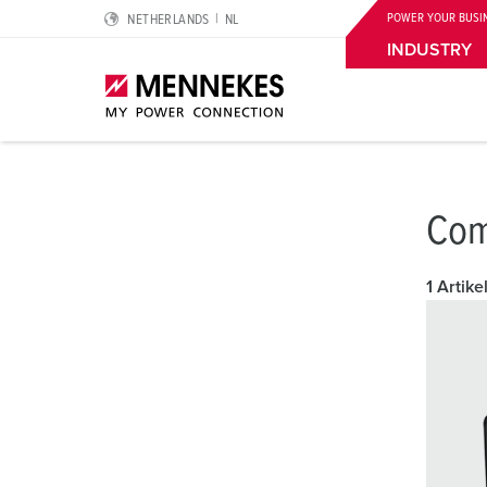
POWER YOUR BUSI
NETHERLANDS
NL
INDUSTRY
Highlights
Oplossingen voor speciale toepassingen
Planning & inkoop
Voor de elektrische professional
Over ons
Com
Cepex‑contactdozen
Logistieke centra
Catalogi & brochures
Aardlekschakelaar type B
Wij zijn MENNEKES
1 Artike
SCHUKO®
Levensmiddelenindustrie
Price list
Aardleidingcontact, uurinstelling en contactstoppenk
MENNEKES Automotive
Wandcontactdoos DUOi
Autoindustrie
CMRT & EMRT
IP-beschermingsgraden en beschermingsklassen
Duurzaamheid
PowerTOP® Xtra
Windturbines
REACh
Normen voor contactmateriaal
Maatschappelijk Verantwoord Ondernemen
Contactmateriaal met beschermende tule
Datacenters
RoHS
Internationale standaarden
Kwaliteit en MVO