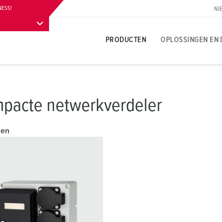
NESS!
NI
PRODUCTEN
OPLOSSINGEN EN 
Productspecifiek
Innovatieve oplossingen
Contactpersoon
Over MENNEKES productoplossingen
Persgedeelte
T
T
S
pacte netwerkverdeler
A
Contactdozen
Referenties
Contactpersoon ter plaatse
Vragen en antwoorden
Contactpersoon en informatie
L
V
len
leuren
Contactstoppen
Internationale contacten
Materialen
W
N
Carrière
Koppelcontactstoppen
Contacthultechnologie
A
B
Werken bij MENNEKES
Verlengsnoer
Begrippen
L
B
Contactdooscombinaties
D