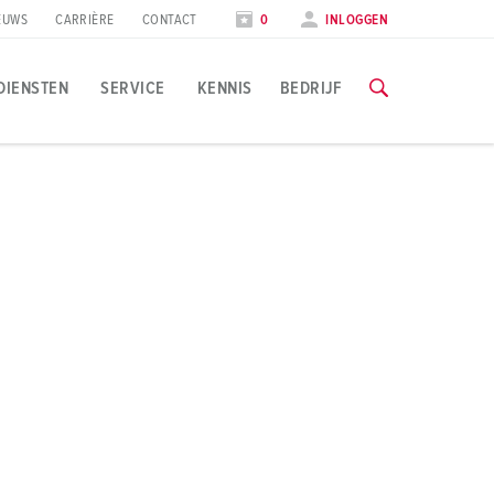
EUWS
CARRIÈRE
CONTACT
0
INLOGGEN
DIENSTEN
SERVICE
KENNIS
BEDRIJF
oepassingsspecifiek
rainingen & scholingen
ocial Media & Nieuwsbrief
lle informatie over onze trainingen en fabrieksbezoeken vind
evensmiddelenindustrie
olg MENNEKES
indenergie
ieuwsbrief
NAAR DE TRAININGEN
utomobielindustrie
eurzen & data
ogistieke centra
eursdata
atacenters