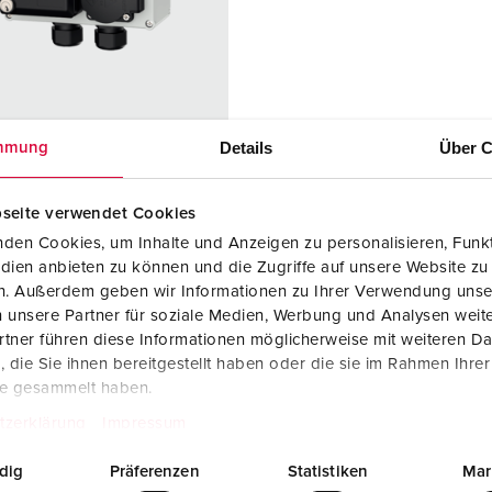
SCHUKO® en contactmateriaal met beschermingscontact
B
Data-/netwerktechniek
V
Producten met uitgebreide uitvoeringen en aanvullende prod
C
Details
Über C
mmung
Overige producten en toebehoren
T
elnummer 25705
E
seite verwendet Cookies
zing
Kunststof
iaal
den Cookies, um Inhalte und Anzeigen zu personalisieren, Funkt
dien anbieten zu können und die Zugriffe auf unsere Website zu
ermingsgra
IP44
en. Außerdem geben wir Informationen zu Ihrer Verwendung unse
 unsere Partner für soziale Medien, Werbung und Analysen weite
tner führen diese Informationen möglicherweise mit weiteren D
KO®
2
die Sie ihnen bereitgestellt haben oder die sie im Rahmen Ihre
te gesammelt haben.
ontactdozen
1 Cepex-
datacontactd
tzerklärung
Impressum
oos met 2
RJ45
dig
Präferenzen
Statistiken
Mar
aansluitmodul