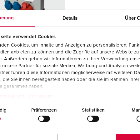
SCHUKO® en contactmateriaal met beschermingscontact
B
Data-/netwerktechniek
V
Details
Über C
mmung
Producten met uitgebreide uitvoeringen en aanvullende prod
C
seite verwendet Cookies
Overige producten en toebehoren
T
den Cookies, um Inhalte und Anzeigen zu personalisieren, Funkt
dien anbieten zu können und die Zugriffe auf unsere Website zu
elnummer 920009
E
en. Außerdem geben wir Informationen zu Ihrer Verwendung unse
zing
Kunststof
 unsere Partner für soziale Medien, Werbung und Analysen weite
iaal
tner führen diese Informationen möglicherweise mit weiteren D
die Sie ihnen bereitgestellt haben oder die sie im Rahmen Ihre
ermingsgra
IP44
te gesammelt haben.
tzerklärung
Impressum
6 A, 5 p, 400
1
dig
Präferenzen
Statistiken
Mar
KO®
2