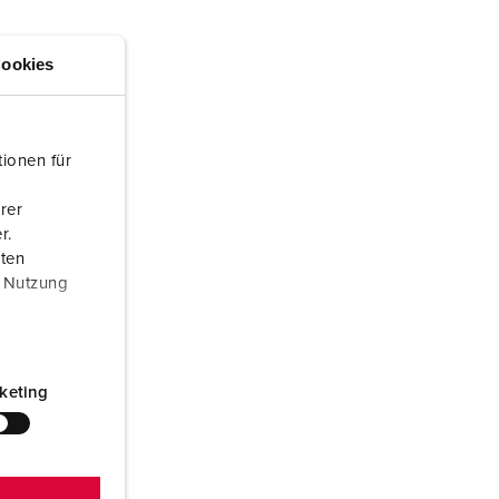
randweer en rampenhulpverlening
oor containers
ookies
ucten
ampings
M volgens de norm voor defensiematerieel
ionen für
venementtechniek
rer
r.
aten
r Nutzung
keting