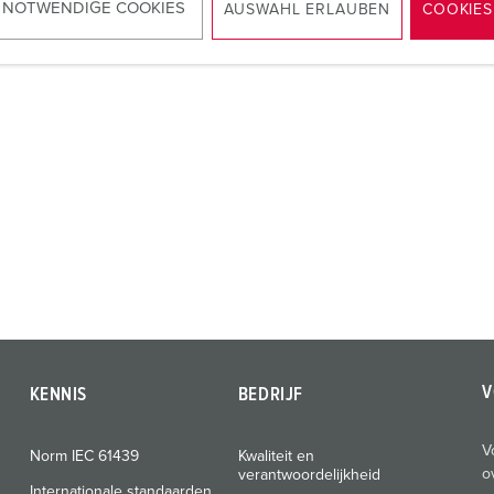
NAAR HET PRODUCT
 NOTWENDIGE COOKIES
AUSWAHL ERLAUBEN
COOKIES
V
KENNIS
BEDRIJF
V
Norm IEC 61439
Kwaliteit en
o
verantwoordelijkheid
Internationale standaarden