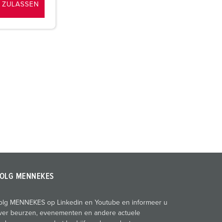
 ZULASSEN
OLG MENNEKES
olg MENNEKES op Linkedin en Youtube en informeer u
ver beurzen, evenementen en andere actuele