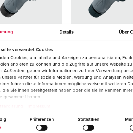
SCHUKO® en contactmateriaal met beschermingscontact
B
Data-/netwerktechniek
V
Producten met uitgebreide uitvoeringen en aanvullende prod
C
Details
Über C
mmung
Overige producten en toebehoren
T
seite verwendet Cookies
elnummer 13629
Bestelnummer 13624
E
den Cookies, um Inhalte und Anzeigen zu personalisieren, Funkt
ermingsgra
IP67 / IP69
Beschermingsgra
IP67 / I
dien anbieten zu können und die Zugriffe auf unsere Website zu
ad
en. Außerdem geben wir Informationen zu Ihrer Verwendung unse
re
32 A
Ampère
16 A
 unsere Partner für soziale Medien, Werbung und Analysen weite
tner führen diese Informationen möglicherweise mit weiteren D
5 p
Polen
5 p
die Sie ihnen bereitgestellt haben oder die sie im Rahmen Ihre
te gesammelt haben.
ge
400 V
Voltage
400 V
tzerklärung
Impressum
uittechniek
schroefklemm
Aansluittechniek
schroef
en
en
dig
Präferenzen
Statistiken
Mar
ErgoCONTAC
ErgoCO
T®
T®