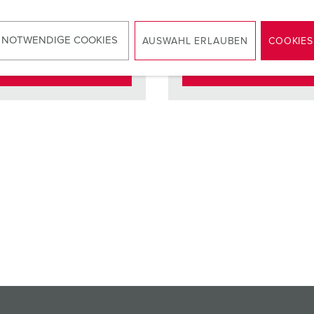
cten
standaard
Contacten
standaa
 NOTWENDIGE COOKIES
AUSWAHL ERLAUBEN
COOKIES
NAAR HET PRODUCT
NAAR HET PRODUCT