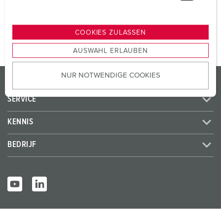
u
n
NAAR HET PRODUCT
g
COOKIES ZULASSEN
s
AUSWAHL ERLAUBEN
a
u
NUR NOTWENDIGE COOKIES
s
PRODUCTEN / OPLOSSINGEN
w
SERVICE
a
h
KENNIS
l
BEDRIJF