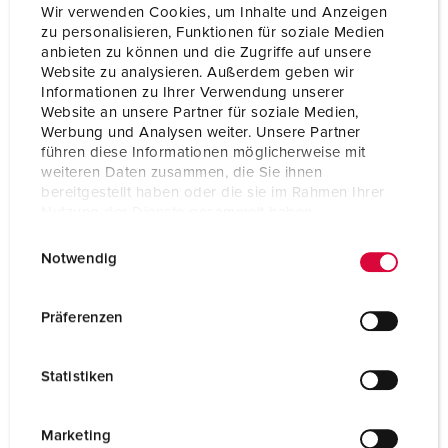
Wir verwenden Cookies, um Inhalte und Anzeigen
zu personalisieren, Funktionen für soziale Medien
anbieten zu können und die Zugriffe auf unsere
Website zu analysieren. Außerdem geben wir
Informationen zu Ihrer Verwendung unserer
Website an unsere Partner für soziale Medien,
Werbung und Analysen weiter. Unsere Partner
führen diese Informationen möglicherweise mit
weiteren Daten zusammen, die Sie ihnen
bereitgestellt haben oder die sie im Rahmen Ihrer
Nutzung der Dienste gesammelt haben.
E
Datenschutzerklärung
Impressum
Notwendig
i
n
Bestelnummer 921245SW
w
Präferenzen
Behuizing materiaal
Kunststof
i
l
Beschermingsgraad
IP44
Statistiken
l
i
CEE 16 A, 3 p, 230 V
3
g
Marketing