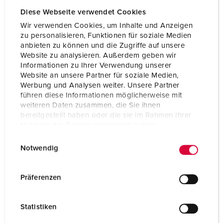
Diese Webseite verwendet Cookies
Wir verwenden Cookies, um Inhalte und Anzeigen
zu personalisieren, Funktionen für soziale Medien
anbieten zu können und die Zugriffe auf unsere
Website zu analysieren. Außerdem geben wir
Informationen zu Ihrer Verwendung unserer
Website an unsere Partner für soziale Medien,
Werbung und Analysen weiter. Unsere Partner
führen diese Informationen möglicherweise mit
weiteren Daten zusammen, die Sie ihnen
bereitgestellt haben oder die sie im Rahmen Ihrer
Nutzung der Dienste gesammelt haben.
E
Datenschutzerklärung
Impressum
Notwendig
Bestelnummer 940006
i
n
Behuizing materiaal
Kunststof
w
Präferenzen
Beschermingsgraad
IP44
i
l
CEE 16 A, 5 p, 400 V
1
Statistiken
l