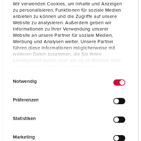
Wir verwenden Cookies, um Inhalte und Anzeigen
zu personalisieren, Funktionen für soziale Medien
anbieten zu können und die Zugriffe auf unsere
Website zu analysieren. Außerdem geben wir
Informationen zu Ihrer Verwendung unserer
Website an unsere Partner für soziale Medien,
Werbung und Analysen weiter. Unsere Partner
führen diese Informationen möglicherweise mit
weiteren Daten zusammen, die Sie ihnen
bereitgestellt haben oder die sie im Rahmen Ihrer
Nutzung der Dienste gesammelt haben.
E
Datenschutzerklärung
Impressum
Notwendig
i
n
Bestelnummer 920002
w
Präferenzen
Behuizing materiaal
Kunststof
i
l
Beschermingsgraad
IP44
Statistiken
l
i
SCHUKO®
3
g
Marketing