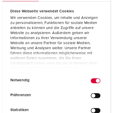
Diese Webseite verwendet Cookies
Wir verwenden Cookies, um Inhalte und Anzeigen
zu personalisieren, Funktionen für soziale Medien
anbieten zu können und die Zugriffe auf unsere
Website zu analysieren. Außerdem geben wir
Informationen zu Ihrer Verwendung unserer
Website an unsere Partner für soziale Medien,
Werbung und Analysen weiter. Unsere Partner
führen diese Informationen möglicherweise mit
weiteren Daten zusammen, die Sie ihnen
bereitgestellt haben oder die sie im Rahmen Ihrer
Nutzung der Dienste gesammelt haben.
E
Datenschutzerklärung
Impressum
Bestelnummer 3230
Notwendig
i
Beschermingsgraad
IP44
n
w
Ampère
16 A
Präferenzen
i
Polen
3 p
l
Statistiken
l