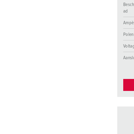
Besch
ad
Ampè
Polen
Volta
Aansl