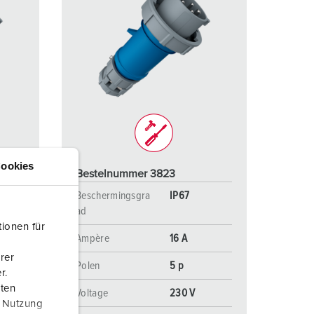
ookies
Bestelnummer 3823
Beschermingsgra
IP67
ad
ionen für
Ampère
16 A
rer
Polen
5 p
r.
aten
Voltage
230 V
r Nutzung