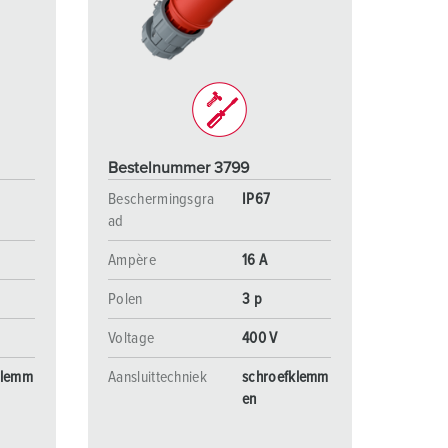
randweer en rampenhulpverlening
oor containers
ucten
ampings
M volgens de norm voor defensiematerieel
Bestelnummer 3799
venementtechniek
Beschermingsgra
IP67
ad
Ampère
16 A
Polen
3 p
Voltage
400 V
klemm
Aansluittechniek
schroefklemm
en