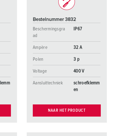
Bestelnummer 3832
Beschermingsgra
IP67
ad
Ampère
32 A
Polen
3 p
Voltage
400 V
klemm
Aansluittechniek
schroefklemm
en
NAAR HET PRODUCT