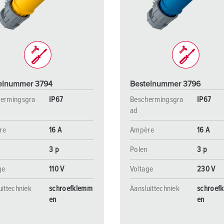
SCHUKO® en contactmateriaal met beschermingscontact
B
Data-/netwerktechniek
V
Producten met uitgebreide uitvoeringen en aanvullende prod
C
Overige producten en toebehoren
T
elnummer 3794
Bestelnummer 3796
E
ermingsgra
IP67
Beschermingsgra
IP67
ad
re
16 A
Ampère
16 A
3 p
Polen
3 p
ge
110 V
Voltage
230 V
uittechniek
schroefklemm
Aansluittechniek
schroef
en
en