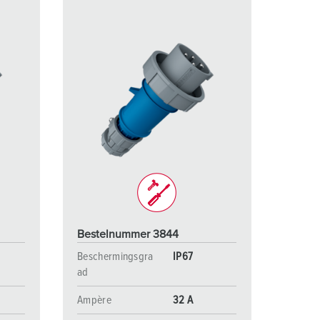
Bestelnummer 3844
Beschermingsgra
IP67
ad
Ampère
32 A