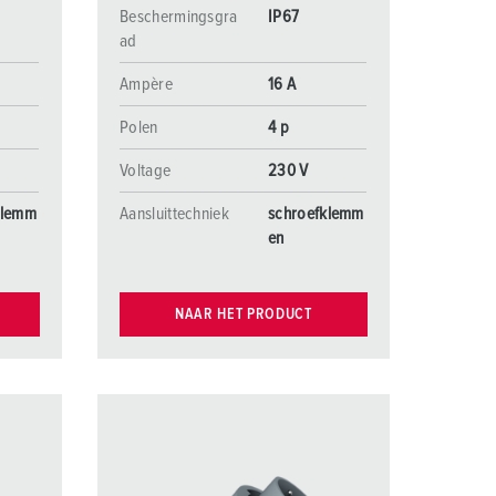
Beschermingsgra
IP67
ad
Ampère
16 A
Polen
4 p
Voltage
230 V
klemm
Aansluittechniek
schroefklemm
en
NAAR HET PRODUCT