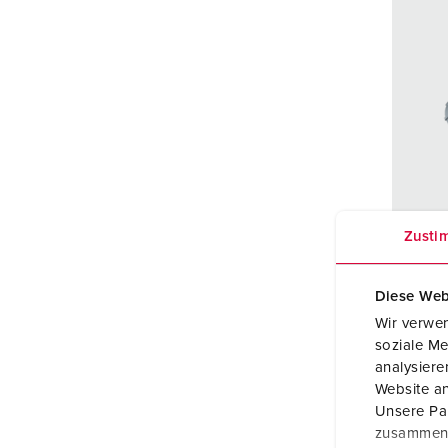
Zusti
Best
Besch
Diese Web
ad
Wir verwen
Ampè
soziale Me
analysier
Polen
Website an
Unsere Par
Volta
zusammen, 