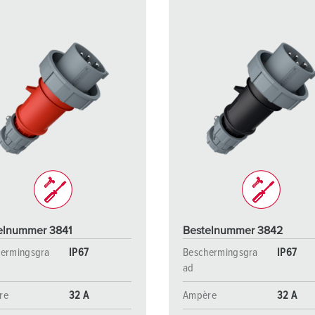
elnummer 3841
Bestelnummer 3842
ermingsgra
IP67
Beschermingsgra
IP67
ad
re
32 A
Ampère
32 A