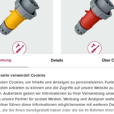
Details
Über C
mmung
elnummer 3819
Bestelnummer 3821
ermingsgra
IP67
Beschermingsgra
IP67
seite verwendet Cookies
ad
den Cookies, um Inhalte und Anzeigen zu personalisieren, Funkt
re
16 A
Ampère
16 A
dien anbieten zu können und die Zugriffe auf unsere Website zu
en. Außerdem geben wir Informationen zu Ihrer Verwendung unse
5 p
Polen
5 p
 unsere Partner für soziale Medien, Werbung und Analysen weite
tner führen diese Informationen möglicherweise mit weiteren D
ge
110 V
Voltage
400 V
die Sie ihnen bereitgestellt haben oder die sie im Rahmen Ihre