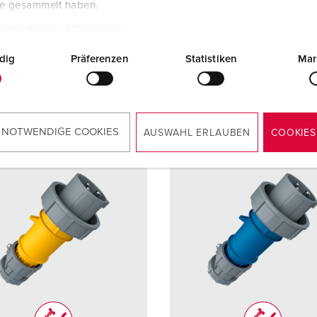
te gesammelt haben.
uittechniek
schroefklemm
Aansluittechniek
schroef
en
en
tzerklärung
Impressum
dig
Präferenzen
Statistiken
Mar
NAAR HET PRODUCT
NAAR HET PRODUCT
 NOTWENDIGE COOKIES
AUSWAHL ERLAUBEN
COOKIES