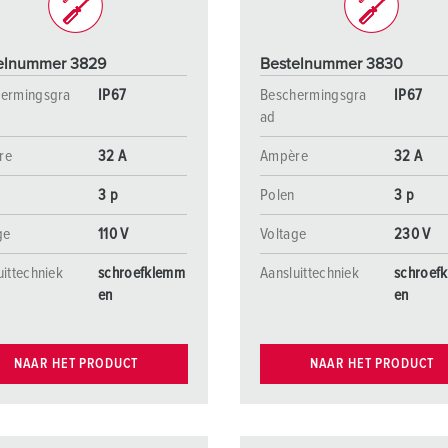
elnummer 3829
Bestelnummer 3830
ermingsgra
IP67
Beschermingsgra
IP67
ad
re
32 A
Ampère
32 A
3 p
Polen
3 p
ge
110 V
Voltage
230 V
uittechniek
schroefklemm
Aansluittechniek
schroef
en
en
NAAR HET PRODUCT
NAAR HET PRODUCT