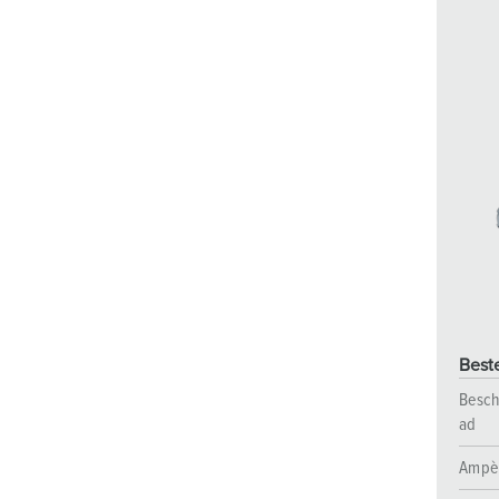
Best
Besch
ad
Ampè