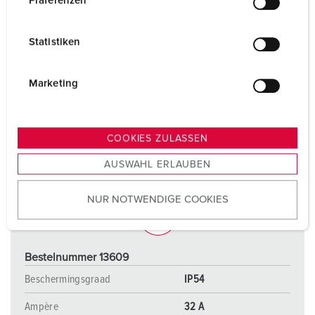
Präferenzen
i
l
Statistiken
l
i
g
Marketing
u
n
g
COOKIES ZULASSEN
s
AUSWAHL ERLAUBEN
a
u
NUR NOTWENDIGE COOKIES
s
w
a
h
Bestelnummer 13609
l
Beschermingsgraad
IP54
Ampère
32 A