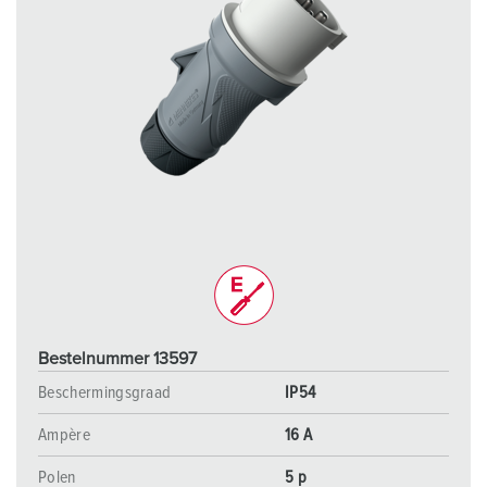
Bestelnummer 13597
Beschermingsgraad
IP54
Ampère
16 A
Polen
5 p