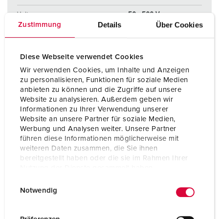
Voltage
50 - 500 V
Details
Über Cookies
Zustimmung
Aansluittechniek
schroefklemmen
ErgoCONTACT®
Diese Webseite verwendet Cookies
Contacten
vernikkelde contacten
Wir verwenden Cookies, um Inhalte und Anzeigen
zu personalisieren, Funktionen für soziale Medien
Contacten
hittebestendig
anbieten zu können und die Zugriffe auf unsere
binnenwerk
Website zu analysieren. Außerdem geben wir
Informationen zu Ihrer Verwendung unserer
Website an unsere Partner für soziale Medien,
NAAR HET PRODUCT
Werbung und Analysen weiter. Unsere Partner
führen diese Informationen möglicherweise mit
weiteren Daten zusammen, die Sie ihnen
bereitgestellt haben oder die sie im Rahmen Ihrer
Nutzung der Dienste gesammelt haben.
E
Datenschutzerklärung
Impressum
Notwendig
i
n
w