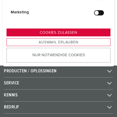
Voltage
230 V
i
Aansluittechniek
schroefklemmen
g
Marketing
u
Contacten
standaard
n
g
COOKIES ZULASSEN
s
NAAR HET PRODUCT
AUSWAHL ERLAUBEN
a
u
NUR NOTWENDIGE COOKIES
s
w
a
PRODUCTEN / OPLOSSINGEN
h
l
SERVICE
KENNIS
BEDRIJF