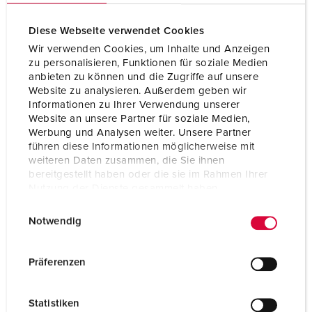
Diese Webseite verwendet Cookies
Wir verwenden Cookies, um Inhalte und Anzeigen
zu personalisieren, Funktionen für soziale Medien
anbieten zu können und die Zugriffe auf unsere
Website zu analysieren. Außerdem geben wir
Informationen zu Ihrer Verwendung unserer
Website an unsere Partner für soziale Medien,
Werbung und Analysen weiter. Unsere Partner
führen diese Informationen möglicherweise mit
weiteren Daten zusammen, die Sie ihnen
bereitgestellt haben oder die sie im Rahmen Ihrer
Nutzung der Dienste gesammelt haben.
E
Datenschutzerklärung
Impressum
Bestelnummer 11130
Notwendig
i
Beschermingsgraad
IP44
n
w
Ampère
16 A
Präferenzen
i
Polen
2 p+PE
l
Statistiken
l