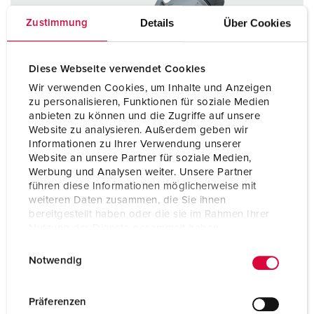
Details
Über Cookies
Zustimmung
Diese Webseite verwendet Cookies
Wir verwenden Cookies, um Inhalte und Anzeigen
zu personalisieren, Funktionen für soziale Medien
anbieten zu können und die Zugriffe auf unsere
Website zu analysieren. Außerdem geben wir
Informationen zu Ihrer Verwendung unserer
Website an unsere Partner für soziale Medien,
Werbung und Analysen weiter. Unsere Partner
führen diese Informationen möglicherweise mit
weiteren Daten zusammen, die Sie ihnen
bereitgestellt haben oder die sie im Rahmen Ihrer
Nutzung der Dienste gesammelt haben.
Bestelnummer 14601
E
Datenschutzerklärung
Impressum
Beschermingsgraad
IP54
Notwendig
i
Ampère
16 A
n
w
Präferenzen
Polen
5 p