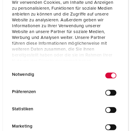
Aansluittechniek
schroefklemmen
Wir verwenden Cookies, um Inhalte und Anzeigen
zu personalisieren, Funktionen für soziale Medien
Contacten
standaard
anbieten zu können und die Zugriffe auf unsere
Website zu analysieren. Außerdem geben wir
Informationen zu Ihrer Verwendung unserer
Website an unsere Partner für soziale Medien,
NAAR HET PRODUCT
Werbung und Analysen weiter. Unsere Partner
führen diese Informationen möglicherweise mit
weiteren Daten zusammen, die Sie ihnen
bereitgestellt haben oder die sie im Rahmen Ihrer
Nutzung der Dienste gesammelt haben.
E
Datenschutzerklärung
Impressum
Notwendig
i
n
w
Präferenzen
i
l
Statistiken
l
i
g
Marketing