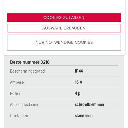
u
n
g
COOKIES ZULASSEN
s
AUSWAHL ERLAUBEN
a
u
NUR NOTWENDIGE COOKIES
s
w
a
Bestelnummer 3218
h
l
Beschermingsgraad
IP44
Ampère
16 A
Polen
4 p
Aansluittechniek
schroefklemmen
Contacten
standaard