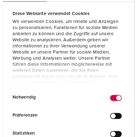
Diese Webseite verwendet Cookies
Wir verwenden Cookies, um Inhalte und Anzeigen
zu personalisieren, Funktionen für soziale Medien
anbieten zu können und die Zugriffe auf unsere
Website zu analysieren. Außerdem geben wir
Informationen zu Ihrer Verwendung unserer
Website an unsere Partner für soziale Medien,
Werbung und Analysen weiter. Unsere Partner
führen diese Informationen möglicherweise mit
weiteren Daten zusammen, die Sie ihnen
bereitgestellt haben oder die sie im Rahmen Ihrer
Nutzung der Dienste gesammelt haben.
E
Datenschutzerklärung
Impressum
Bestelnummer 9303
Notwendig
i
Beschermingsgraad
IP67
n
w
Ampère
16 A
Präferenzen
i
Polen
3 p
l
Statistiken
l