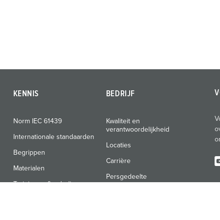
V
KENNIS
BEDRIJF
V
Norm IEC 61439
Kwaliteit en
o
verantwoordelijkheid
Internationale standaarden
o
Locaties
Begrippen
Carrière
Materialen
Persgedeelte
Trainingen & scholingen
Beurzen & data
Nieuwsbrief