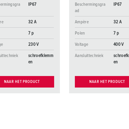
ermingsgra
IP67
Beschermingsgra
IP67
ad
re
32 A
Ampère
32 A
7 p
Polen
7 p
ge
230 V
Voltage
400 V
uittechniek
schroefklemm
Aansluittechniek
schroef
en
en
NAAR HET PRODUCT
NAAR HET PRODUCT