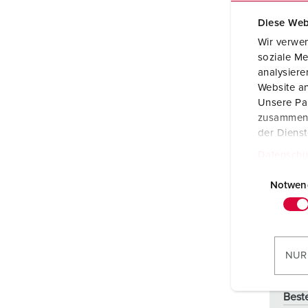
Diese Web
Wir verwen
soziale Me
analysier
Website an
Unsere Par
zusammen, 
der Diens
Datenschu
E
i
Notwen
n
w
i
l
NUR
l
i
Best
g