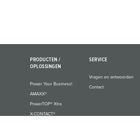
PRODUCTEN /
SERVICE
OPLOSSINGEN
Vragen en antwoorden
Power Your Business!
Contact
AMAXX®
PowerTOP® Xtra
X-CONTACT®