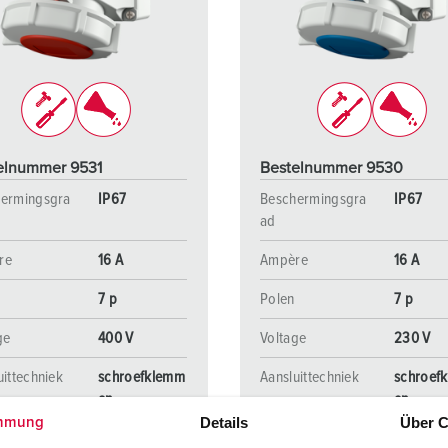
SCHUKO® en contactmateriaal met beschermingscontact
B
Data-/netwerktechniek
V
Producten met uitgebreide uitvoeringen en aanvullende prod
C
Overige producten en toebehoren
T
elnummer 9531
Bestelnummer 9530
E
ermingsgra
IP67
Beschermingsgra
IP67
ad
re
16 A
Ampère
16 A
7 p
Polen
7 p
ge
400 V
Voltage
230 V
uittechniek
schroefklemm
Aansluittechniek
schroef
en
en
Details
Über C
mmung