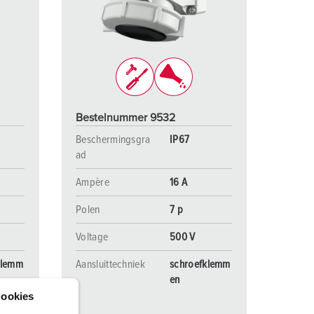
randweer en rampenhulpverlening
oor containers
ucten
ampings
M volgens de norm voor defensiematerieel
Bestelnummer 9532
venementtechniek
Beschermingsgra
IP67
ad
Ampère
16 A
Polen
7 p
Voltage
500 V
klemm
Aansluittechniek
schroefklemm
en
ookies