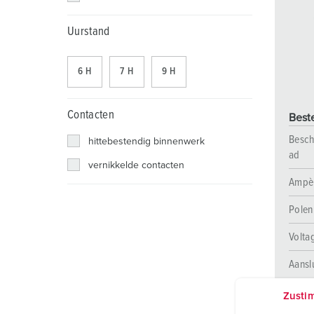
Contactdooscombinaties
Tunnels en stations
SCHUKO®
Locaties
Uurstand
X-CONTACT®
Industriële toepassingen
Veiligheidsspanning
Beurzen en evenementen
6 H
7 H
9 H
Werven en havens
Contacten
Best
Mijnbouw
Besch
hittebestendig binnenwerk
ad
vernikkelde contacten
Ampè
Polen
Volta
Aansl
Zusti