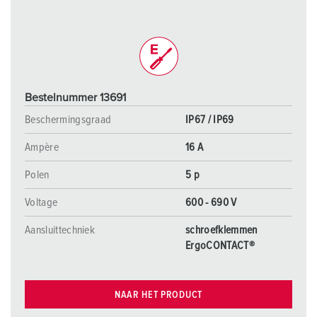
Bestelnummer 13691
Beschermingsgraad
IP67 / IP69
Ampère
16 A
Polen
5 p
Voltage
600 - 690 V
Aansluittechniek
schroefklemmen
ErgoCONTACT®
NAAR HET PRODUCT