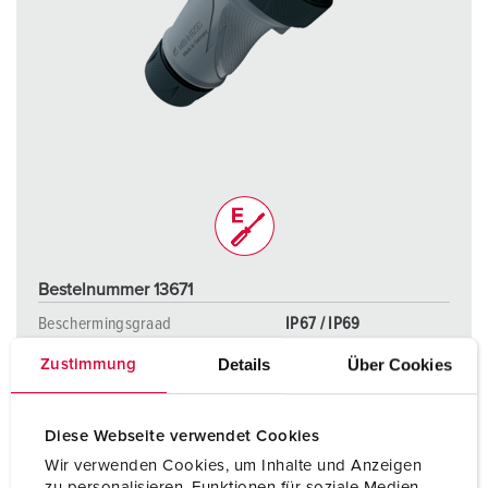
Bestelnummer 13671
Beschermingsgraad
IP67 / IP69
Details
Über Cookies
Zustimmung
Ampère
16 A
Polen
4 p
Diese Webseite verwendet Cookies
Voltage
600 - 690 V
Wir verwenden Cookies, um Inhalte und Anzeigen
zu personalisieren, Funktionen für soziale Medien