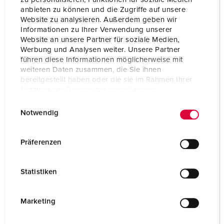
Aansluittechniek
schroefklemmen
anbieten zu können und die Zugriffe auf unsere
ErgoCONTACT®
Website zu analysieren. Außerdem geben wir
Informationen zu Ihrer Verwendung unserer
Website an unsere Partner für soziale Medien,
NAAR HET PRODUCT
Werbung und Analysen weiter. Unsere Partner
führen diese Informationen möglicherweise mit
weiteren Daten zusammen, die Sie ihnen
bereitgestellt haben oder die sie im Rahmen Ihrer
Nutzung der Dienste gesammelt haben.
NIEUW
E
Datenschutzerklärung
Impressum
Notwendig
i
n
w
Präferenzen
i
l
Statistiken
l
i
g
Marketing
u