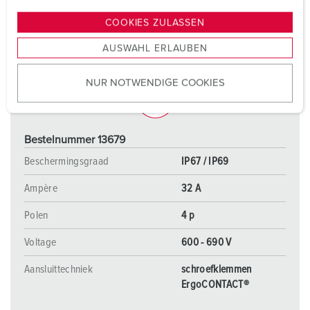
n
g
COOKIES ZULASSEN
s
AUSWAHL ERLAUBEN
a
u
NUR NOTWENDIGE COOKIES
s
w
a
h
Bestelnummer 13679
l
Beschermingsgraad
IP67 / IP69
Ampère
32 A
Polen
4 p
Voltage
600 - 690 V
Aansluittechniek
schroefklemmen
ErgoCONTACT®