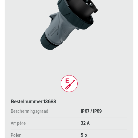
Bestelnummer 13683
Beschermingsgraad
IP67 / IP69
Ampère
32 A
Polen
5 p