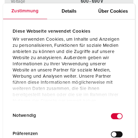
Voltage
600 - 690 V
Details
Über Cookies
Zustimmung
Aansluittechniek
schroefklemmen
Contacten
hittebestendig
Diese Webseite verwendet Cookies
binnenwerk
Wir verwenden Cookies, um Inhalte und Anzeigen
Contacten
vernikkelde contacten
zu personalisieren, Funktionen für soziale Medien
anbieten zu können und die Zugriffe auf unsere
Contacten
X-CONTACT®
Website zu analysieren. Außerdem geben wir
Informationen zu Ihrer Verwendung unserer
Website an unsere Partner für soziale Medien,
Werbung und Analysen weiter. Unsere Partner
NAAR HET PRODUCT
führen diese Informationen möglicherweise mit
weiteren Daten zusammen, die Sie ihnen
bereitgestellt haben oder die sie im Rahmen Ihrer
Nutzung der Dienste gesammelt haben.
E
Datenschutzerklärung
Impressum
Notwendig
i
n
w
Präferenzen