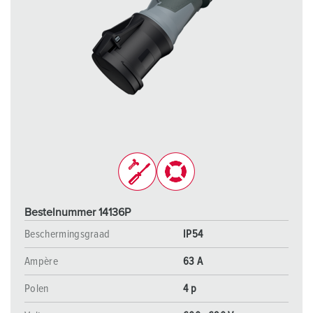
Bestelnummer 14136P
Beschermingsgraad
IP54
Ampère
63 A
Polen
4 p