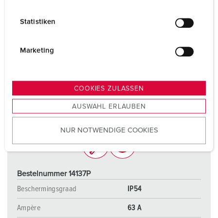
i
l
Statistiken
l
i
g
Marketing
u
n
g
COOKIES ZULASSEN
s
AUSWAHL ERLAUBEN
a
u
NUR NOTWENDIGE COOKIES
s
w
a
h
Bestelnummer 14137P
l
Beschermingsgraad
IP54
Ampère
63 A