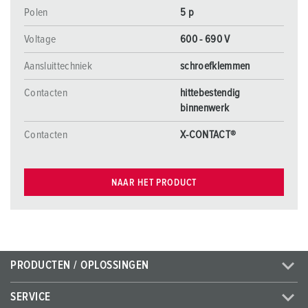
Polen
5 p
Voltage
600 - 690 V
Aansluittechniek
schroefklemmen
Contacten
hittebestendig
binnenwerk
Contacten
X-CONTACT®
NAAR HET PRODUCT
PRODUCTEN / OPLOSSINGEN
SERVICE