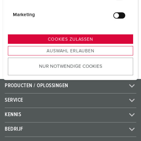
Voltage
400 V
i
Aansluittechniek
schroefklemmen
g
Marketing
u
Contacten
standaard
n
g
COOKIES ZULASSEN
s
NAAR HET PRODUCT
AUSWAHL ERLAUBEN
a
u
NUR NOTWENDIGE COOKIES
s
w
a
PRODUCTEN / OPLOSSINGEN
h
l
SERVICE
KENNIS
BEDRIJF