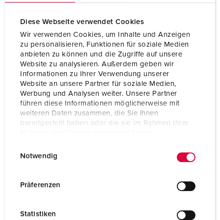
Diese Webseite verwendet Cookies
Wir verwenden Cookies, um Inhalte und Anzeigen
zu personalisieren, Funktionen für soziale Medien
anbieten zu können und die Zugriffe auf unsere
Website zu analysieren. Außerdem geben wir
Informationen zu Ihrer Verwendung unserer
Website an unsere Partner für soziale Medien,
Werbung und Analysen weiter. Unsere Partner
führen diese Informationen möglicherweise mit
weiteren Daten zusammen, die Sie ihnen
bereitgestellt haben oder die sie im Rahmen Ihrer
Nutzung der Dienste gesammelt haben.
E
Datenschutzerklärung
Impressum
Bestelnummer 75276
Notwendig
i
Beschermingsgraad
IP55
n
w
Ampère
200 A
Präferenzen
i
Polen
5 p
l
Statistiken
l