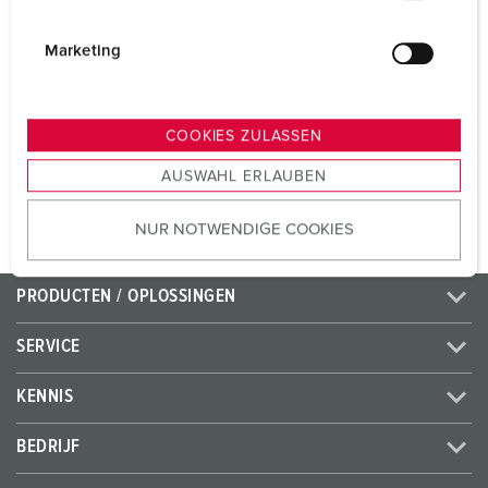
Voltage
400 V
i
Aansluittechniek
schroefklemmen
g
Marketing
u
Contacten
standaard
n
g
COOKIES ZULASSEN
s
NAAR HET PRODUCT
AUSWAHL ERLAUBEN
a
u
NUR NOTWENDIGE COOKIES
s
w
a
PRODUCTEN / OPLOSSINGEN
h
l
SERVICE
KENNIS
BEDRIJF