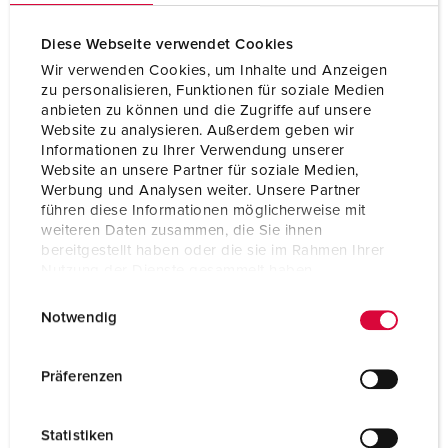
Diese Webseite verwendet Cookies
Wir verwenden Cookies, um Inhalte und Anzeigen
zu personalisieren, Funktionen für soziale Medien
anbieten zu können und die Zugriffe auf unsere
Website zu analysieren. Außerdem geben wir
Informationen zu Ihrer Verwendung unserer
Website an unsere Partner für soziale Medien,
Werbung und Analysen weiter. Unsere Partner
führen diese Informationen möglicherweise mit
weiteren Daten zusammen, die Sie ihnen
bereitgestellt haben oder die sie im Rahmen Ihrer
Nutzung der Dienste gesammelt haben.
E
Datenschutzerklärung
Impressum
Bestelnummer 75276
Notwendig
i
Beschermingsgraad
IP55
n
w
Ampère
200 A
Präferenzen
i
Polen
5 p
l
Statistiken
l