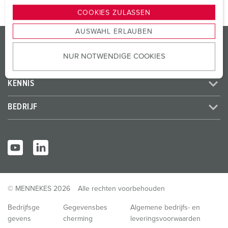
g
COOKIES ZULASSEN
s
AUSWAHL ERLAUBEN
a
PRODUCTEN / OPLOSSINGEN
u
NUR NOTWENDIGE COOKIES
s
SERVICE
w
a
KENNIS
h
l
BEDRIJF
© MENNEKES 2026
Alle rechten voorbehouden
Bedrijfsge
Gegevensbes
Algemene bedrijfs- en
gevens
cherming
leveringsvoorwaarden