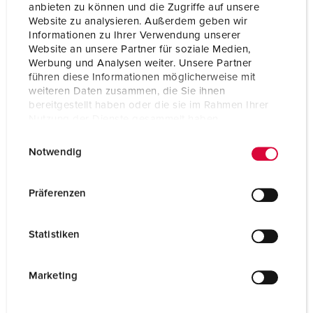
anbieten zu können und die Zugriffe auf unsere
Website zu analysieren. Außerdem geben wir
Informationen zu Ihrer Verwendung unserer
Website an unsere Partner für soziale Medien,
Werbung und Analysen weiter. Unsere Partner
führen diese Informationen möglicherweise mit
weiteren Daten zusammen, die Sie ihnen
bereitgestellt haben oder die sie im Rahmen Ihrer
Nutzung der Dienste gesammelt haben.
E
Datenschutzerklärung
Impressum
Notwendig
i
n
w
Präferenzen
i
Bestelnummer 106060
l
voor plafondophanging van AirKRAFT®
Statistiken
l
contactdooscombinaties
i
g
Marketing
NAAR HET PRODUCT
u
n