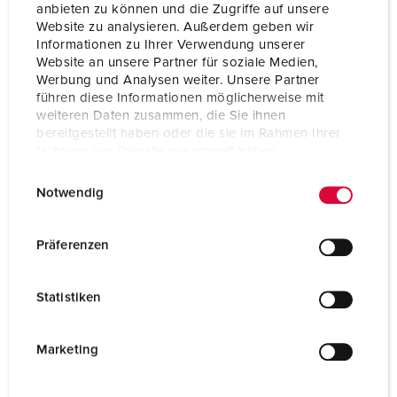
anbieten zu können und die Zugriffe auf unsere
Website zu analysieren. Außerdem geben wir
Informationen zu Ihrer Verwendung unserer
Website an unsere Partner für soziale Medien,
Werbung und Analysen weiter. Unsere Partner
führen diese Informationen möglicherweise mit
weiteren Daten zusammen, die Sie ihnen
bereitgestellt haben oder die sie im Rahmen Ihrer
Nutzung der Dienste gesammelt haben.
E
Datenschutzerklärung
Impressum
Notwendig
i
n
w
Präferenzen
i
Bestelnummer 18416
l
verzinkt, geschikt voor behuizing Maten: 530 x 400 x
Statistiken
l
220 mm
i
g
Marketing
NAAR HET PRODUCT
u
n