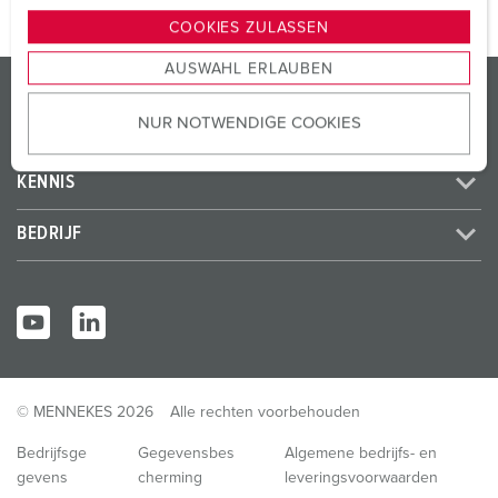
g
COOKIES ZULASSEN
s
AUSWAHL ERLAUBEN
a
PRODUCTEN / OPLOSSINGEN
u
NUR NOTWENDIGE COOKIES
s
SERVICE
w
a
KENNIS
h
l
BEDRIJF
© MENNEKES 2026
Alle rechten voorbehouden
Bedrijfsge
Gegevensbes
Algemene bedrijfs- en
gevens
cherming
leveringsvoorwaarden