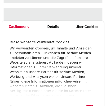
Details
Über Cookies
Zustimmung
Diese Webseite verwendet Cookies
Wir verwenden Cookies, um Inhalte und Anzeigen
zu personalisieren, Funktionen für soziale Medien
anbieten zu können und die Zugriffe auf unsere
Website zu analysieren. Außerdem geben wir
Informationen zu Ihrer Verwendung unserer
Website an unsere Partner für soziale Medien,
Werbung und Analysen weiter. Unsere Partner
führen diese Informationen möglicherweise mit
weiteren Daten zusammen, die Sie ihnen
bereitgestellt haben oder die sie im Rahmen Ihrer
Nutzung der Dienste gesammelt haben.
E
Datenschutzerklärung
Impressum