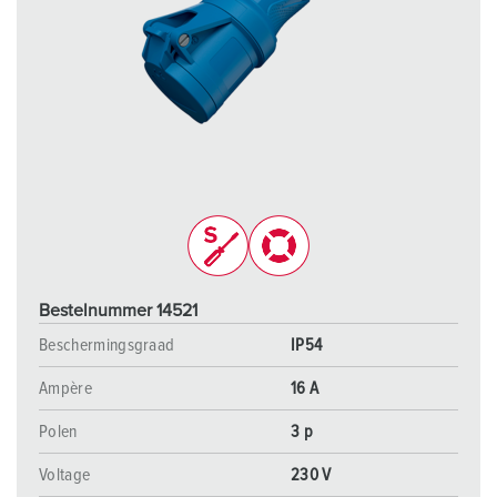
Bestelnummer 14521
Beschermingsgraad
IP54
Ampère
16 A
Polen
3 p
Voltage
230 V