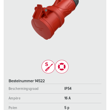
Bestelnummer 14522
Beschermingsgraad
IP54
Ampère
16 A
Polen
5 p