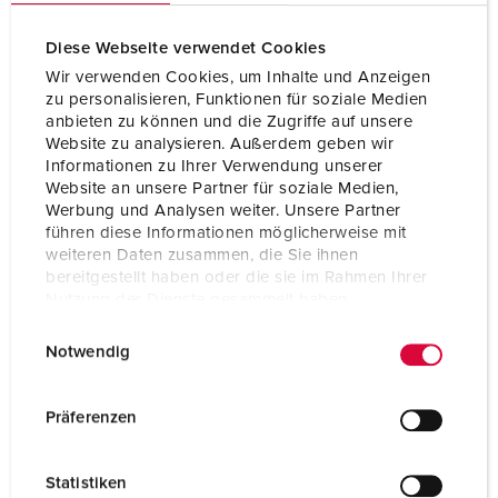
Diese Webseite verwendet Cookies
Wir verwenden Cookies, um Inhalte und Anzeigen
zu personalisieren, Funktionen für soziale Medien
anbieten zu können und die Zugriffe auf unsere
Website zu analysieren. Außerdem geben wir
Informationen zu Ihrer Verwendung unserer
Website an unsere Partner für soziale Medien,
Werbung und Analysen weiter. Unsere Partner
führen diese Informationen möglicherweise mit
weiteren Daten zusammen, die Sie ihnen
bereitgestellt haben oder die sie im Rahmen Ihrer
Nutzung der Dienste gesammelt haben.
E
Datenschutzerklärung
Impressum
Bestelnummer 14523
Notwendig
i
Beschermingsgraad
IP54
n
w
Ampère
32 A
Präferenzen
i
Polen
5 p
l
Statistiken
l