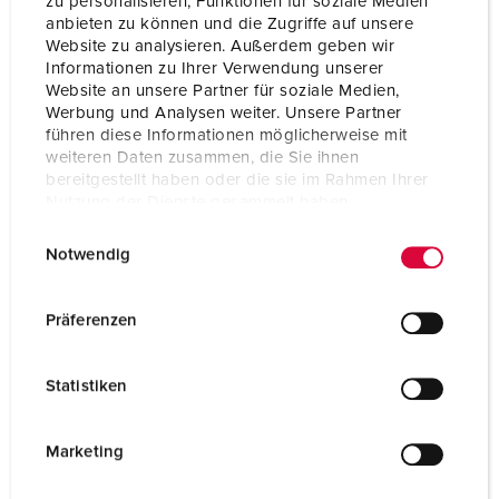
zu personalisieren, Funktionen für soziale Medien
anbieten zu können und die Zugriffe auf unsere
Website zu analysieren. Außerdem geben wir
Informationen zu Ihrer Verwendung unserer
Website an unsere Partner für soziale Medien,
Werbung und Analysen weiter. Unsere Partner
führen diese Informationen möglicherweise mit
weiteren Daten zusammen, die Sie ihnen
bereitgestellt haben oder die sie im Rahmen Ihrer
Nutzung der Dienste gesammelt haben.
E
Datenschutzerklärung
Impressum
Notwendig
i
n
w
Präferenzen
Bestelnummer 41452
i
TKM, type: data-inzetstuk 2 x RJ45, cat.6, type KDMF,
l
Statistiken
passend voor Cepex-dozen, bestelnr. 4300, 4302,
l
4304
i
g
Marketing
NAAR HET PRODUCT
u