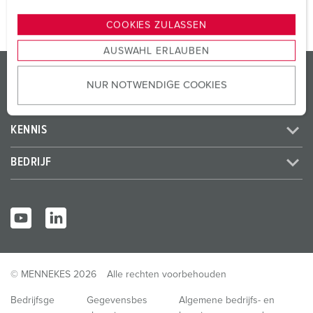
n
g
COOKIES ZULASSEN
s
AUSWAHL ERLAUBEN
a
PRODUCTEN / OPLOSSINGEN
u
NUR NOTWENDIGE COOKIES
s
SERVICE
w
a
KENNIS
h
l
BEDRIJF
© MENNEKES 2026
Alle rechten voorbehouden
Bedrijfsge
Gegevensbes
Algemene bedrijfs- en