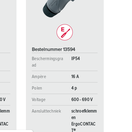
randweer en rampenhulpverlening
oor containers
ucten
ampings
M volgens de norm voor defensiematerieel
Bestelnummer 13594
venementtechniek
Beschermingsgra
IP54
ad
Ampère
16 A
Polen
4 p
0 V
Voltage
600 - 690 V
klemm
Aansluittechniek
schroefklemm
en
NTAC
ErgoCONTAC
T®