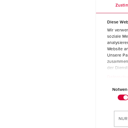
Zusti
Diese Web
Wir verwen
soziale Me
analysier
Website an
Unsere Par
zusammen, 
der Diens
Datenschu
E
i
Notwen
n
w
i
l
NUR
l