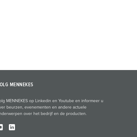
OLG MENNEKES
olg MENNEKES op Linkedin en Youtube en informeer u
ver beurzen, evenementen en andere actuele
nderwerpen over het bedrijf en de producten.