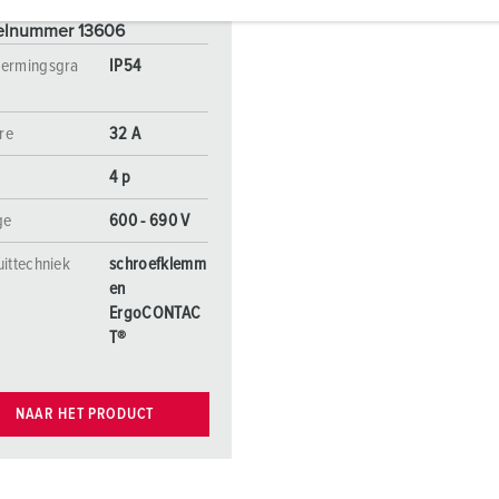
elnummer 13606
ermingsgra
IP54
re
32 A
4 p
ge
600 - 690 V
uittechniek
schroefklemm
en
ErgoCONTAC
T®
NAAR HET PRODUCT