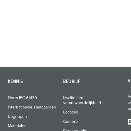
V
KENNIS
BEDRIJF
V
Norm IEC 61439
Kwaliteit en
o
verantwoordelijkheid
Internationale standaarden
o
Locaties
Begrippen
Carrière
Materialen