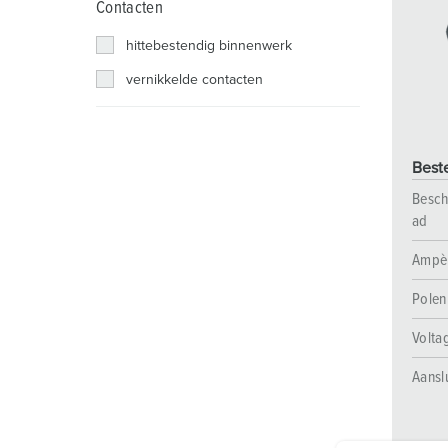
Contacten
Contactdooscombinaties
Tunnels en stations
SCHUKO®
Locaties
hittebestendig binnenwerk
X-CONTACT®
Industriële toepassingen
Veiligheidsspanning
vernikkelde contacten
Beurzen en evenementen
Werven en havens
Best
Mijnbouw
Besch
ad
Ampè
Polen
Volta
Aansl