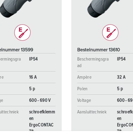
SCHUKO® en contactmateriaal met beschermingscontact
B
Data-/netwerktechniek
V
Producten met uitgebreide uitvoeringen en aanvullende prod
C
Overige producten en toebehoren
T
elnummer 13599
Bestelnummer 13610
E
ermingsgra
IP54
Beschermingsgra
IP54
ad
re
16 A
Ampère
32 A
5 p
Polen
5 p
ge
600 - 690 V
Voltage
600 - 69
uittechniek
schroefklemm
Aansluittechniek
schroef
en
en
ErgoCONTAC
ErgoCO
T®
T®