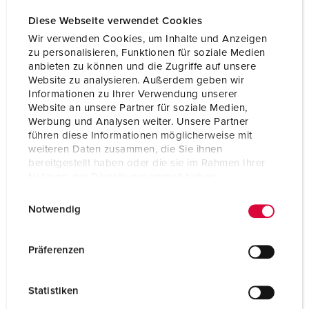
Diese Webseite verwendet Cookies
Wir verwenden Cookies, um Inhalte und Anzeigen
zu personalisieren, Funktionen für soziale Medien
anbieten zu können und die Zugriffe auf unsere
Website zu analysieren. Außerdem geben wir
Informationen zu Ihrer Verwendung unserer
Website an unsere Partner für soziale Medien,
Werbung und Analysen weiter. Unsere Partner
führen diese Informationen möglicherweise mit
weiteren Daten zusammen, die Sie ihnen
bereitgestellt haben oder die sie im Rahmen Ihrer
Nutzung der Dienste gesammelt haben.
Bestelnummer 13523
E
Datenschutzerklärung
Impressum
Notwendig
Beschermingsgraad
IP54
i
n
Ampère
32 A
w
Präferenzen
i
Polen
5 p
l
Statistiken
Voltage
400 V
l