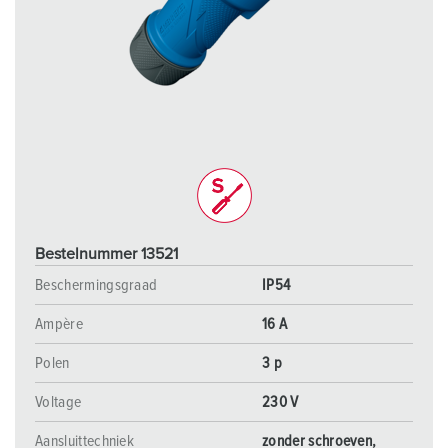
Bestelnummer 13521
Beschermingsgraad
IP54
Ampère
16 A
Polen
3 p
Voltage
230 V
Aansluittechniek
zonder schroeven,