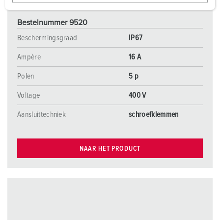
w
a
Bestelnummer 9520
h
l
Beschermingsgraad
IP67
Ampère
16 A
Polen
5 p
Voltage
400 V
Aansluittechniek
schroefklemmen
NAAR HET PRODUCT