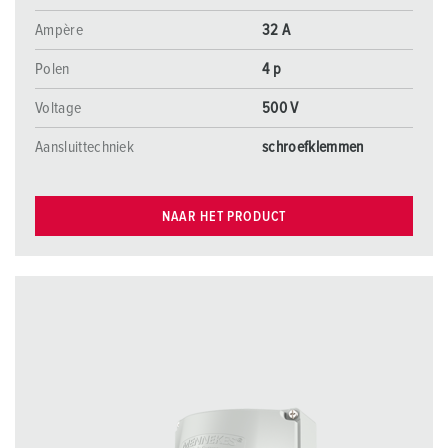
Ampère
32 A
Polen
4 p
Voltage
500 V
Aansluittechniek
schroefklemmen
NAAR HET PRODUCT