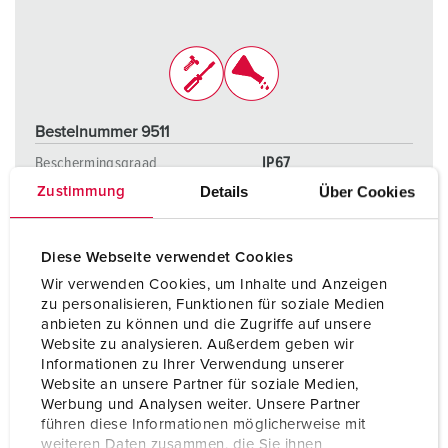
Bestelnummer 9511
Beschermingsgraad
IP67
Details
Über Cookies
Zustimmung
Ampère
16 A
Polen
4 p
Diese Webseite verwendet Cookies
Voltage
500 V
Wir verwenden Cookies, um Inhalte und Anzeigen
zu personalisieren, Funktionen für soziale Medien
Aansluittechniek
schroefklemmen
anbieten zu können und die Zugriffe auf unsere
Website zu analysieren. Außerdem geben wir
Informationen zu Ihrer Verwendung unserer
Website an unsere Partner für soziale Medien,
NAAR HET PRODUCT
Werbung und Analysen weiter. Unsere Partner
führen diese Informationen möglicherweise mit
weiteren Daten zusammen, die Sie ihnen