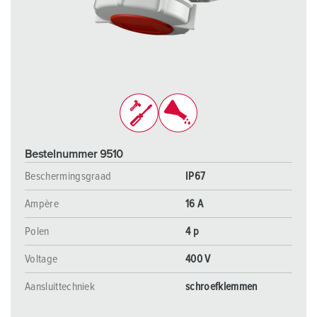
Bestelnummer 9510
Beschermingsgraad
IP67
Ampère
16 A
Polen
4 p
Voltage
400 V
Aansluittechniek
schroefklemmen