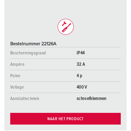
Bestelnummer 22126A
Beschermingsgraad
IP44
Ampère
32 A
Polen
4 p
Voltage
400 V
Aansluittechniek
schroefklemmen
NAAR HET PRODUCT