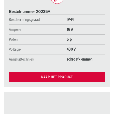
Bestelnummer 20235A
Beschermingsgraad
IP44
Ampère
16 A
Polen
5 p
Voltage
400 V
Aansluittechniek
schroefklemmen
NAAR HET PRODUCT