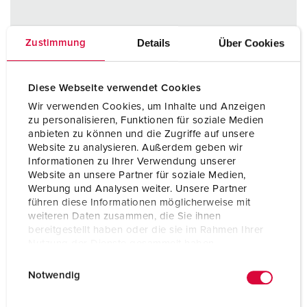
Details
Über Cookies
Zustimmung
Diese Webseite verwendet Cookies
Wir verwenden Cookies, um Inhalte und Anzeigen
zu personalisieren, Funktionen für soziale Medien
anbieten zu können und die Zugriffe auf unsere
Website zu analysieren. Außerdem geben wir
Informationen zu Ihrer Verwendung unserer
Website an unsere Partner für soziale Medien,
Werbung und Analysen weiter. Unsere Partner
führen diese Informationen möglicherweise mit
weiteren Daten zusammen, die Sie ihnen
bereitgestellt haben oder die sie im Rahmen Ihrer
Nutzung der Dienste gesammelt haben.
E
Datenschutzerklärung
Impressum
Notwendig
Bestelnummer 20485A
i
n
Beschermingsgraad
IP44