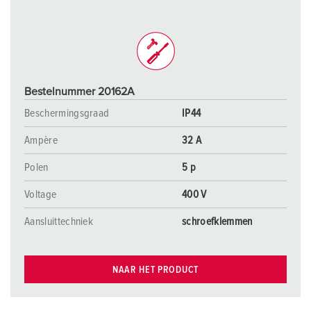
Bestelnummer 20162A
Beschermingsgraad
IP44
Ampère
32 A
Polen
5 p
Voltage
400 V
Aansluittechniek
schroefklemmen
NAAR HET PRODUCT