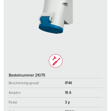
Bestelnummer 21075
Beschermingsgraad
IP44
Ampère
16 A
Polen
3 p