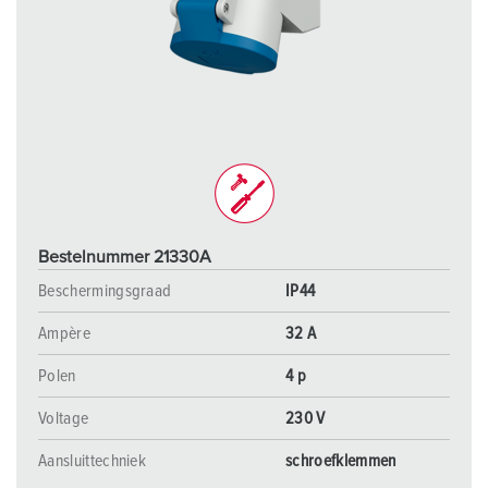
Bestelnummer 21330A
Beschermingsgraad
IP44
Ampère
32 A
Polen
4 p
Voltage
230 V
Aansluittechniek
schroefklemmen