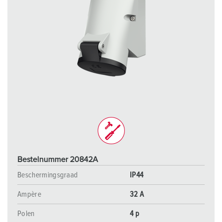
Bestelnummer 20842A
Beschermingsgraad
IP44
Ampère
32 A
Polen
4 p