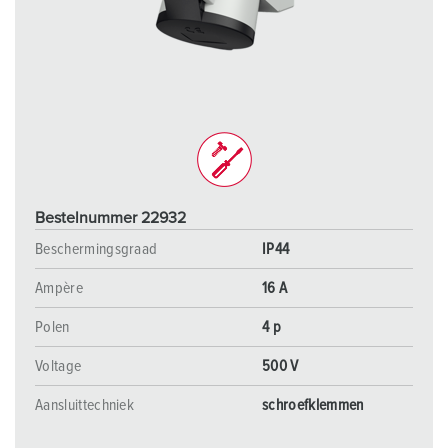
Bestelnummer 22932
Beschermingsgraad
IP44
Ampère
16 A
Polen
4 p
Voltage
500 V
Aansluittechniek
schroefklemmen