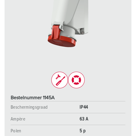
Bestelnummer 1145A
Beschermingsgraad
IP44
Ampère
63 A
Polen
5 p