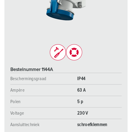
Bestelnummer 1144A
Beschermingsgraad
IP44
Ampère
63 A
Polen
5 p
Voltage
230 V
Aansluittechniek
schroefklemmen