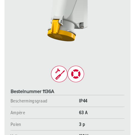
Bestelnummer 1136A
Beschermingsgraad
IP44
Ampère
63 A
Polen
3 p