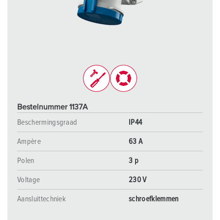
Bestelnummer 1137A
Beschermingsgraad
IP44
Ampère
63 A
Polen
3 p
Voltage
230 V
Aansluittechniek
schroefklemmen