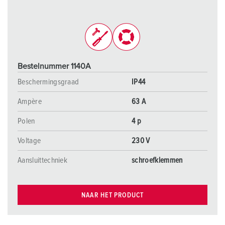
Bestelnummer 1140A
Beschermingsgraad
IP44
Ampère
63 A
Polen
4 p
Voltage
230 V
Aansluittechniek
schroefklemmen
NAAR HET PRODUCT