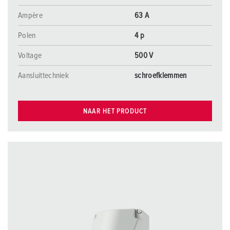
Ampère
63 A
Polen
4 p
Voltage
500 V
Aansluittechniek
schroefklemmen
NAAR HET PRODUCT