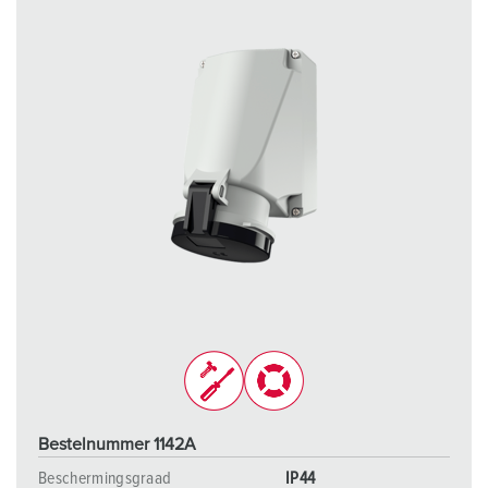
h
l
Bestelnummer 1142A
Beschermingsgraad
IP44