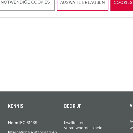
NAAR HET PRODUCT
NAAR HET PRODUCT
 NOTWENDIGE COOKIES
AUSWAHL ERLAUBEN
COOKIES
V
KENNIS
BEDRIJF
V
Norm IEC 61439
Kwaliteit en
o
verantwoordelijkheid
Internationale standaarden