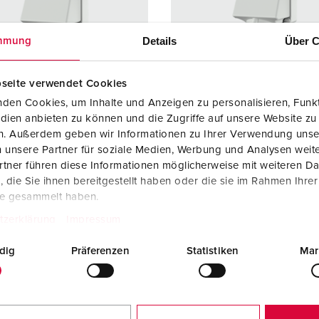
SCHUKO® en contactmateriaal met beschermingscontact
B
Data-/netwerktechniek
V
Details
Über C
mmung
Producten met uitgebreide uitvoeringen en aanvullende prod
C
seite verwendet Cookies
Overige producten en toebehoren
T
den Cookies, um Inhalte und Anzeigen zu personalisieren, Funkt
dien anbieten zu können und die Zugriffe auf unsere Website zu
elnummer 98326
Bestelnummer 98333
E
en. Außerdem geben wir Informationen zu Ihrer Verwendung unse
zing
Kunststof
Behuizing
Kunststo
 unsere Partner für soziale Medien, Werbung und Analysen weite
iaal
materiaal
tner führen diese Informationen möglicherweise mit weiteren D
die Sie ihnen bereitgestellt haben oder die sie im Rahmen Ihre
ermingsgra
IP44
Beschermingsgra
IP44
te gesammelt haben.
ad
tzerklärung
Impressum
6 A, 5 p, 400
1
CEE 32 A, 5 p,
1
400 V
dig
Präferenzen
Statistiken
Mar
KO®
1
SCHUKO®
1