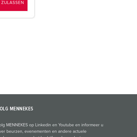
 ZULASSEN
OLG MENNEKES
olg MENNEKES op Linkedin en Youtube en informeer u
ver beurzen, evenementen en andere actuele