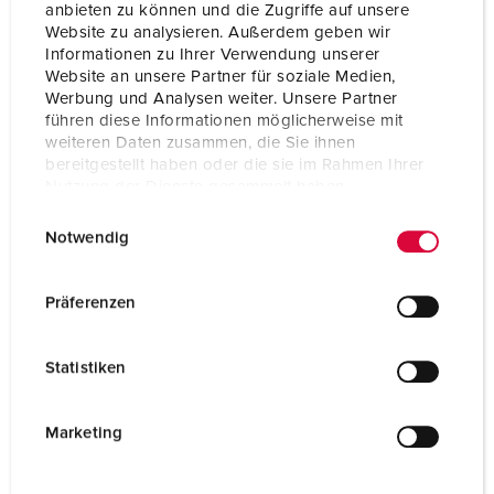
SCHUKO®
1
anbieten zu können und die Zugriffe auf unsere
Website zu analysieren. Außerdem geben wir
Informationen zu Ihrer Verwendung unserer
Website an unsere Partner für soziale Medien,
NAAR HET PRODUCT
Werbung und Analysen weiter. Unsere Partner
führen diese Informationen möglicherweise mit
weiteren Daten zusammen, die Sie ihnen
bereitgestellt haben oder die sie im Rahmen Ihrer
Nutzung der Dienste gesammelt haben.
E
Datenschutzerklärung
Impressum
Notwendig
i
n
w
Präferenzen
i
l
Statistiken
l
i
g
Marketing
u
n