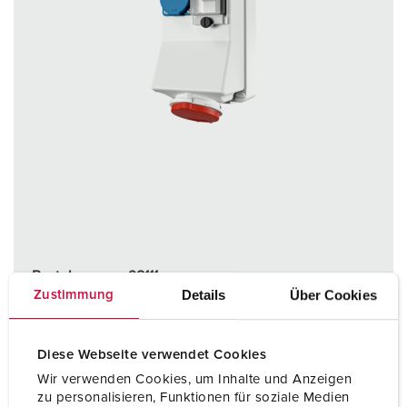
Bestelnummer 98111
Details
Über Cookies
Zustimmung
Behuizing materiaal
Kunststof
Beschermingsgraad
IP44
Diese Webseite verwendet Cookies
CEE 16 A, 5 p, 400 V
1
Wir verwenden Cookies, um Inhalte und Anzeigen
zu personalisieren, Funktionen für soziale Medien