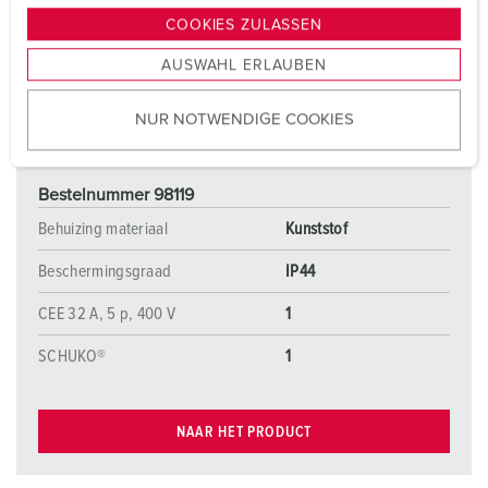
g
COOKIES ZULASSEN
s
AUSWAHL ERLAUBEN
a
u
NUR NOTWENDIGE COOKIES
s
w
a
Bestelnummer 98119
h
l
Behuizing materiaal
Kunststof
Beschermingsgraad
IP44
CEE 32 A, 5 p, 400 V
1
SCHUKO®
1
NAAR HET PRODUCT