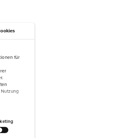
randweer en rampenhulpverlening
oor containers
ucten
ampings
ookies
M volgens de norm voor defensiematerieel
venementtechniek
ionen für
rer
r.
aten
r Nutzung
keting