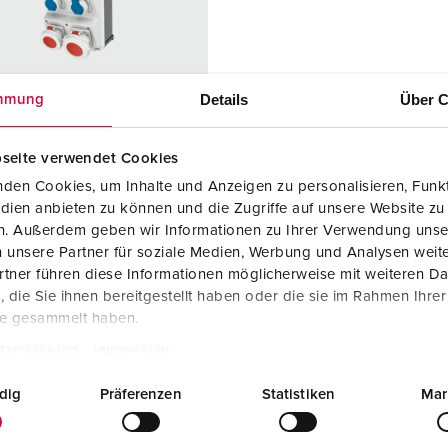
SCHUKO® en contactmateriaal met beschermingscontact
B
Data-/netwerktechniek
V
Producten met uitgebreide uitvoeringen en aanvullende prod
C
Details
Über C
mmung
Overige producten en toebehoren
T
seite verwendet Cookies
elnummer 940287
E
den Cookies, um Inhalte und Anzeigen zu personalisieren, Funkt
zing
Kunststof
dien anbieten zu können und die Zugriffe auf unsere Website zu
iaal
en. Außerdem geben wir Informationen zu Ihrer Verwendung unse
 unsere Partner für soziale Medien, Werbung und Analysen weite
ermingsgra
IP67
tner führen diese Informationen möglicherweise mit weiteren D
die Sie ihnen bereitgestellt haben oder die sie im Rahmen Ihre
te gesammelt haben.
6 A, 5 p, 400
1
tzerklärung
Impressum
2 A, 5 p,
1
dig
Präferenzen
Statistiken
Mar
/Belgische
2