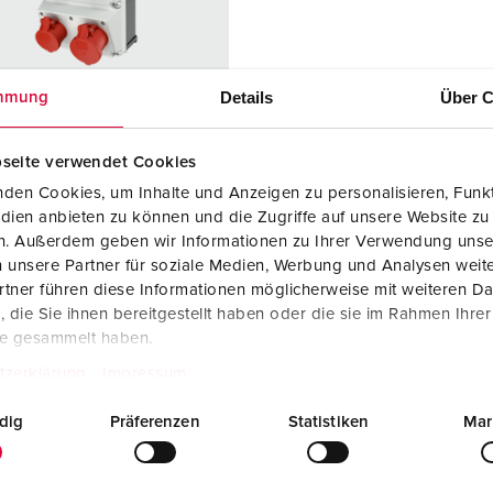
SCHUKO® en contactmateriaal met beschermingscontact
B
Data-/netwerktechniek
V
Details
Über C
mmung
Producten met uitgebreide uitvoeringen en aanvullende prod
C
Overige producten en toebehoren
T
seite verwendet Cookies
elnummer 930050
den Cookies, um Inhalte und Anzeigen zu personalisieren, Funkt
E
dien anbieten zu können und die Zugriffe auf unsere Website zu
zing
Kunststof
en. Außerdem geben wir Informationen zu Ihrer Verwendung unse
iaal
 unsere Partner für soziale Medien, Werbung und Analysen weite
ermingsgra
IP44
tner führen diese Informationen möglicherweise mit weiteren D
die Sie ihnen bereitgestellt haben oder die sie im Rahmen Ihre
te gesammelt haben.
6 A, 5 p, 400
1
tzerklärung
Impressum
2 A, 5 p,
1
dig
Präferenzen
Statistiken
Mar
KO®
2