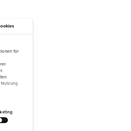
randweer en rampenhulpverlening
oor containers
ookies
ucten
ampings
M volgens de norm voor defensiematerieel
ionen für
venementtechniek
rer
r.
aten
r Nutzung
keting