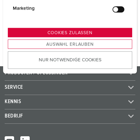
i
SCHUKO®
3
g
Marketing
Frans/Belgische norm
3
u
n
g
COOKIES ZULASSEN
NAAR HET PRODUCT
s
AUSWAHL ERLAUBEN
a
u
NUR NOTWENDIGE COOKIES
s
w
PRODUCTEN / OPLOSSINGEN
a
h
SERVICE
l
KENNIS
BEDRIJF