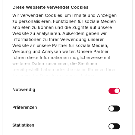
Diese Webseite verwendet Cookies
Wir verwenden Cookies, um Inhalte und Anzeigen
zu personalisieren, Funktionen für soziale Medien
anbieten zu können und die Zugriffe auf unsere
Website zu analysieren. Außerdem geben wir
Informationen zu Ihrer Verwendung unserer
Website an unsere Partner für soziale Medien,
Werbung und Analysen weiter. Unsere Partner
führen diese Informationen möglicherweise mit
weiteren Daten zusammen, die Sie ihnen
bereitgestellt haben oder die sie im Rahmen Ihrer
Nutzung der Dienste gesammelt haben.
E
Datenschutzerklärung
Impressum
Notwendig
Bestelnummer 930520
i
n
Behuizing materiaal
Kunststof
w
Präferenzen
Beschermingsgraad
IP67
i
l
CEE 16 A, 4 p, 400 V
1
Statistiken
l