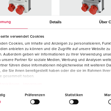
SCHUKO® en contactmateriaal met beschermingscontact
B
Data-/netwerktechniek
V
Details
Über C
mmung
Producten met uitgebreide uitvoeringen en aanvullende prod
C
Overige producten en toebehoren
T
seite verwendet Cookies
elnummer 930013
Bestelnummer 930013SI
den Cookies, um Inhalte und Anzeigen zu personalisieren, Funkt
E
dien anbieten zu können und die Zugriffe auf unsere Website zu
zing
Kunststof
Behuizing
Kunststo
en. Außerdem geben wir Informationen zu Ihrer Verwendung unse
iaal
materiaal
 unsere Partner für soziale Medien, Werbung und Analysen weite
ermingsgra
IP44
Beschermingsgra
IP44
tner führen diese Informationen möglicherweise mit weiteren D
ad
die Sie ihnen bereitgestellt haben oder die sie im Rahmen Ihre
te gesammelt haben.
6 A, 5 p, 400
1
CEE 16 A, 5 p, 400
1
tzerklärung
Impressum
V
2 A, 5 p,
1
CEE 32 A, 5 p,
1
dig
Präferenzen
Statistiken
Mar
400 V
KO®
2
SCHUKO®
2