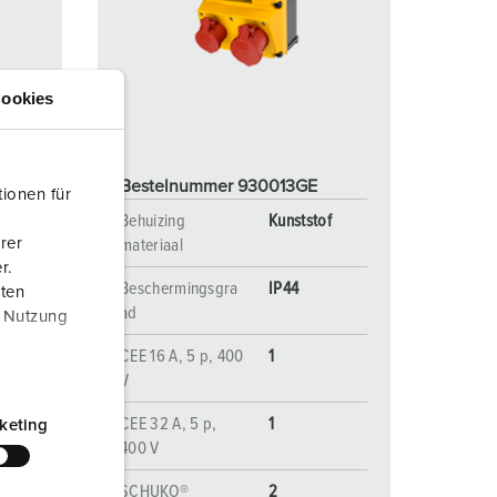
randweer en rampenhulpverlening
oor containers
ookies
ucten
ampings
M volgens de norm voor defensiematerieel
Bestelnummer 930013GE
ionen für
venementtechniek
f
Behuizing
Kunststof
rer
materiaal
r.
Beschermingsgra
IP44
aten
ad
r Nutzung
CEE 16 A, 5 p, 400
1
V
CEE 32 A, 5 p,
1
keting
400 V
SCHUKO®
2