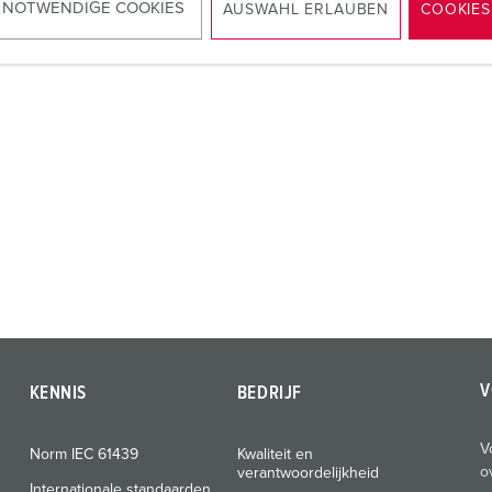
NAAR HET PRODUCT
 NOTWENDIGE COOKIES
AUSWAHL ERLAUBEN
COOKIES
V
KENNIS
BEDRIJF
V
Norm IEC 61439
Kwaliteit en
o
verantwoordelijkheid
Internationale standaarden