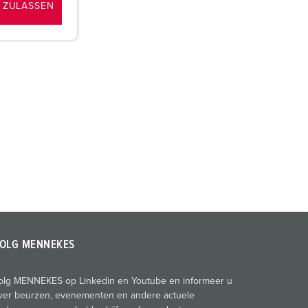
 ZULASSEN
OLG MENNEKES
olg MENNEKES op Linkedin en Youtube en informeer u
ver beurzen, evenementen en andere actuele