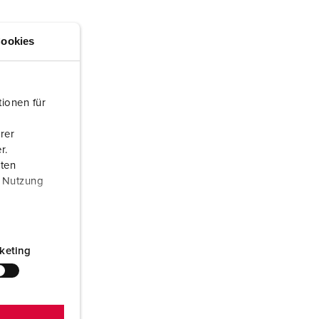
randweer en rampenhulpverlening
oor containers
ookies
ucten
ampings
M volgens de norm voor defensiematerieel
ionen für
venementtechniek
rer
r.
aten
r Nutzung
keting