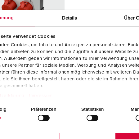
SCHUKO® en contactmateriaal met beschermingscontact
B
Data-/netwerktechniek
V
Details
Über C
mmung
Producten met uitgebreide uitvoeringen en aanvullende prod
C
seite verwendet Cookies
Overige producten en toebehoren
T
den Cookies, um Inhalte und Anzeigen zu personalisieren, Funkt
dien anbieten zu können und die Zugriffe auf unsere Website zu
elnummer 920026
E
en. Außerdem geben wir Informationen zu Ihrer Verwendung unse
zing
Kunststof
 unsere Partner für soziale Medien, Werbung und Analysen weite
iaal
tner führen diese Informationen möglicherweise mit weiteren D
die Sie ihnen bereitgestellt haben oder die sie im Rahmen Ihre
ermingsgra
IP44
te gesammelt haben.
tzerklärung
Impressum
2 A, 5 p,
2
dig
Präferenzen
Statistiken
Mar
KO®
2